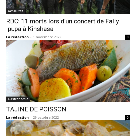
Actualités
RDC: 11 morts lors d’un concert de Fally
Ipupa à Kinshasa
La rédaction
-
1 novembre 2022
0
Gastronomie
TAJINE DE POISSON
La rédaction
-
29 octobre 2022
0