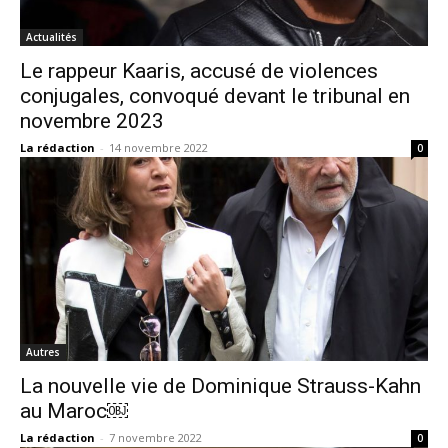
Actualités
Le rappeur Kaaris, accusé de violences
conjugales, convoqué devant le tribunal en
novembre 2023
La rédaction
-
14 novembre 2022
0
Autres
La nouvelle vie de Dominique Strauss-Kahn
au Maroc￼
La rédaction
-
7 novembre 2022
0