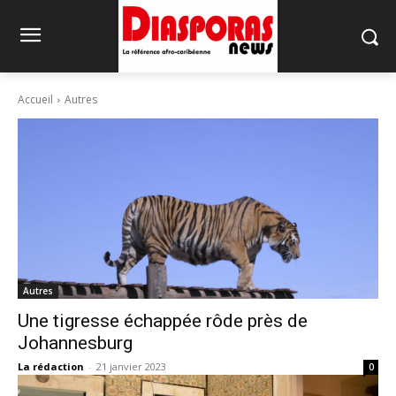
Accueil
Autres
Autres
Une tigresse échappée rôde près de
Johannesburg
La rédaction
-
21 janvier 2023
0