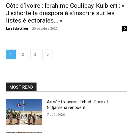
Côte d’Ivoire : Ibrahime Coulibay-Kuibiert : «
J’exhorte la diaspora à s’inscrire sur les
listes électorales… »
La rédaction
-
20 octobre 2022
0
1
2
3
MOST READ
Armée française Tchad : Paris et
N’Djamena renouent
7 août 2026