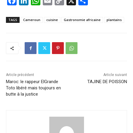
F
Li
W
E
C
X
P
a
n
h
m
o
ar
c
k
at
ai
p
ta
TAGS
Cameroun
cuisine
Gastronomie africaine
plantains
e
e
s
l
y
g
b
dI
A
Li
er
o
n
p
n
o
p
k
k
Article précédent
Article suivant
Maroc: le rappeur ElGrande
TAJINE DE POISSON
Toto libéré mais toujours en
butte à la justice