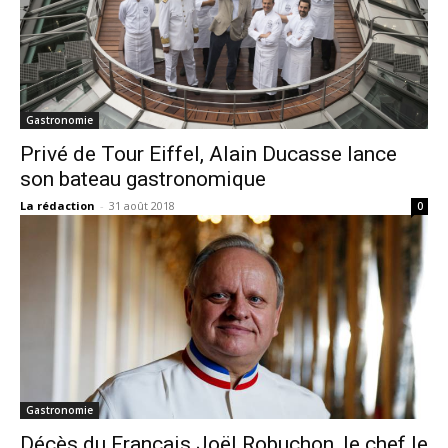
Gastronomie
Privé de Tour Eiffel, Alain Ducasse lance
son bateau gastronomique
La rédaction
-
31 août 2018
0
Gastronomie
Décès du Français Joël Robuchon, le chef le