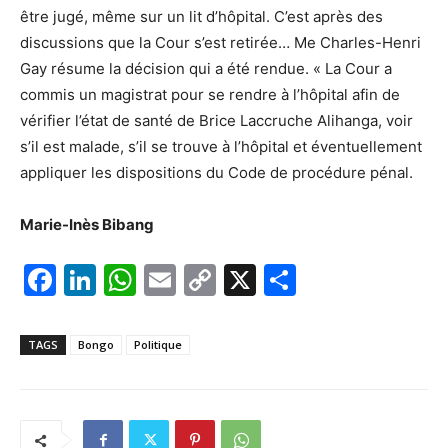
être jugé, même sur un lit d’hôpital. C’est après des
discussions que la Cour s’est retirée… Me Charles-Henri
Gay résume la décision qui a été rendue. « La Cour a
commis un magistrat pour se rendre à l’hôpital afin de
vérifier l’état de santé de Brice Laccruche Alihanga, voir
s’il est malade, s’il se trouve à l’hôpital et éventuellement
appliquer les dispositions du Code de procédure pénal.
Marie-Inès Bibang
F
Li
W
E
C
X
P
a
n
h
m
o
ar
c
k
at
ai
p
ta
TAGS
Bongo
Politique
e
e
s
l
y
g
b
dI
A
Li
er
o
n
p
n