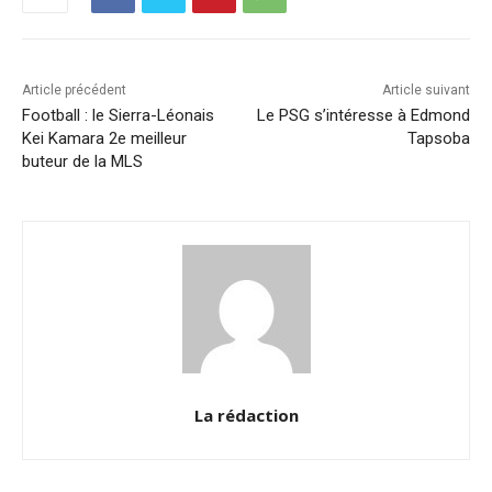
o
p
k
k
Article précédent
Article suivant
Football : le Sierra-Léonais
Le PSG s’intéresse à Edmond
Kei Kamara 2e meilleur
Tapsoba
buteur de la MLS
La rédaction