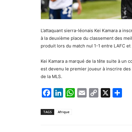
L’attaquant sierra-léonais Kei Kamara a ins
à la deuxième place du classement des meille
produit lors du match nul 1-1 entre LAFC et A
Kei Kamara a marqué de la tête suite à un co
est devenu le premier joueur à inscrire des 
de la MLS.
F
Li
W
E
C
X
P
a
n
h
m
o
ar
c
k
at
ai
p
ta
TAGS
Afrique
e
e
s
l
y
g
b
dI
A
Li
er