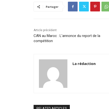
o
n
p
n
Partager
o
p
k
k
Article précédent
CAN au Maroc : L’annonce du report de la
compétition
La rédaction
RELATED ARTICLES