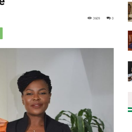
ve
3609
0