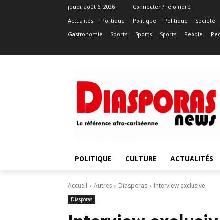
jeudi, août 6, 2026
Connecter / rejoindre
Actualités
Politique
Politique
Politique
Société
Gastronomie
Sports
Sports
Sports
People
Peo
POLITIQUE
CULTURE
ACTUALITÉS
Accueil
Autres
Diasporas
Interview exclusive
Diasporas