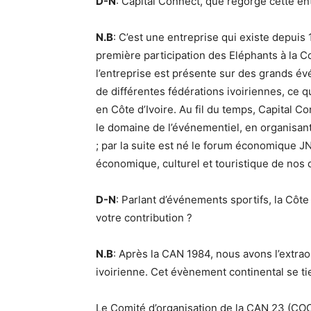
D-N
: Capital Connect, que regorge cette en
N.B
: C’est une entreprise qui existe depuis 
première participation des Eléphants à la
l’entreprise est présente sur des grands év
de différentes fédérations ivoiriennes, ce qu
en Côte d’Ivoire. Au fil du temps, Capital 
le domaine de l’événementiel, en organisan
; par la suite est né le forum économique JN
économique, culturel et touristique de nos d
D-N
: Parlant d’événements sportifs, la Côte
votre contribution ?
N.B
: Après la CAN 1984, nous avons l’extra
ivoirienne. Cet évènement continental se tie
Le Comité d’organisation de la CAN 23 (COC