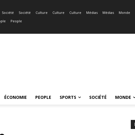
Société
Société
Culture
Culture
Culture
Médias
Médias
Monde
ple
People
ÉCONOMIE
PEOPLE
SPORTS
SOCIÉTÉ
MONDE