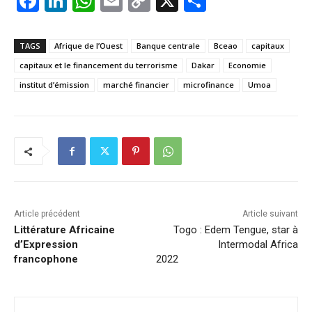
F
Li
W
E
C
X
P
a
n
h
m
o
ar
c
k
at
ai
p
ta
TAGS
Afrique de l’Ouest
Banque centrale
Bceao
capitaux
e
e
s
l
y
g
capitaux et le financement du terrorisme
Dakar
Economie
b
dI
A
Li
er
institut d’émission
marché financier
microfinance
Umoa
o
n
p
n
o
p
k
k
Article précédent
Article suivant
Littérature Africaine
Togo : Edem Tengue, star à
d’Expression
Intermodal Africa
francophone
2022