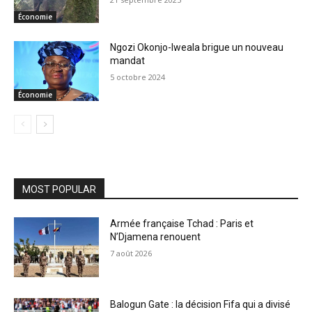
Économie
Ngozi Okonjo-Iweala brigue un nouveau
mandat
5 octobre 2024
Économie
MOST POPULAR
Armée française Tchad : Paris et
N’Djamena renouent
7 août 2026
Balogun Gate : la décision Fifa qui a divisé