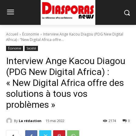
Accueil
Économie
Interview Ange Kacou Diagou (PDG New Digital
Africa) : "New Digital Africa offre...
Économie
Société
Interview Ange Kacou Diagou
(PDG New Digital Africa) :
« New Digital Africa offre des
solutions à tous vos
problèmes »
By
La rédaction
15 mai 2022
2174
0