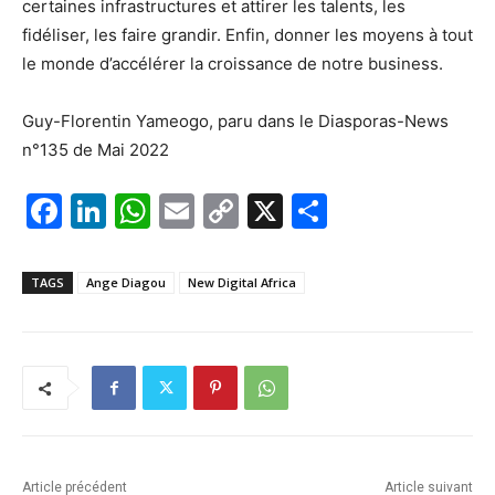
certaines infrastructures et attirer les talents, les
fidéliser, les faire grandir. Enfin, donner les moyens à tout
le monde d’accélérer la croissance de notre business.
Guy-Florentin Yameogo, paru dans le Diasporas-News
n°135 de Mai 2022
F
Li
W
E
C
X
P
a
n
h
m
o
ar
c
k
at
ai
p
ta
TAGS
Ange Diagou
New Digital Africa
e
e
s
l
y
g
b
dI
A
Li
er
o
n
p
n
o
p
k
k
Article précédent
Article suivant