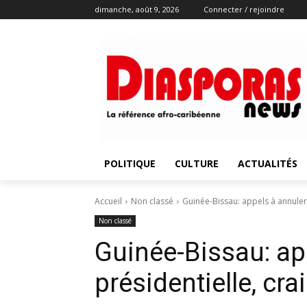
dimanche, août 9, 2026
Connecter / rejoindre
POLITIQUE
CULTURE
ACTUALITÉS
Accueil
Non classé
Guinée-Bissau: appels à annuler 
Non classé
Guinée-Bissau: ap
présidentielle, cra