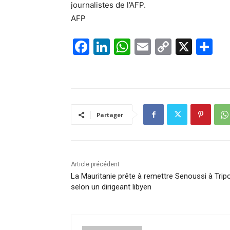
journalistes de l’AFP.
AFP
F
Li
W
E
C
X
P
a
n
h
m
o
ar
c
k
at
ai
p
ta
e
e
s
l
y
g
b
dI
A
Li
er
Partager
o
n
p
n
o
p
k
k
Article précédent
La Mauritanie prête à remettre Senoussi à Tripol
selon un dirigeant libyen