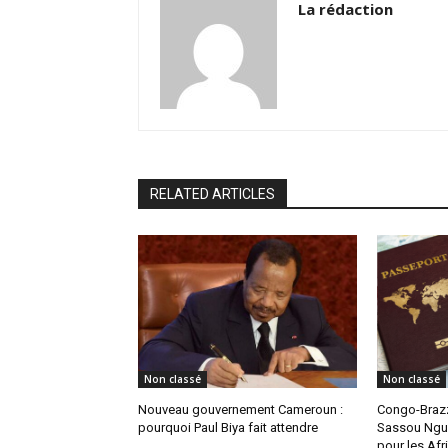
La rédaction
RELATED ARTICLES
Non classé
Non classé
Nouveau gouvernement Cameroun :
Congo-Brazz
pourquoi Paul Biya fait attendre
Sassou Ngue
pour les Afr