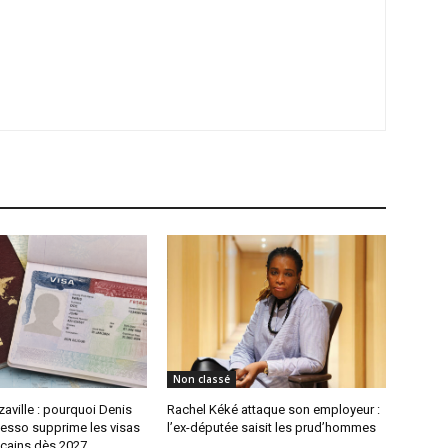
Non classé
aville : pourquoi Denis
Rachel Kéké attaque son employeur :
sso supprime les visas
l’ex-députée saisit les prud’hommes
icains dès 2027