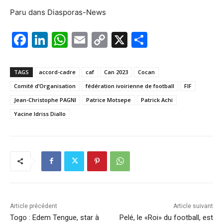
Paru dans Diasporas-News
F
Li
W
E
C
X
P
a
n
h
m
o
ar
c
k
at
ai
p
ta
TAGS
accord-cadre
caf
Can 2023
Cocan
e
e
s
l
y
g
Comité d’Organisation
fédération ivoirienne de football
FIF
b
dI
A
Li
er
Jean-Christophe PAGNI
Patrice Motsepe
Patrick Achi
o
n
p
n
Yacine Idriss Diallo
o
p
k
k
Article précédent
Article suivant
Togo : Edem Tengue, star à
Pelé, le «Roi» du football, est