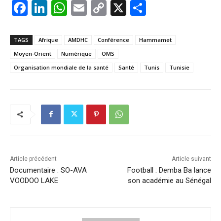
F
Li
W
E
C
X
P
a
n
h
m
o
ar
c
k
at
ai
p
ta
TAGS
Afrique
AMDHC
Conférence
Hammamet
e
e
s
l
y
g
Moyen-Orient
Numérique
OMS
b
dI
A
Li
er
Organisation mondiale de la santé
Santé
Tunis
Tunisie
o
n
p
n
o
p
k
k
Article précédent
Article suivant
Documentaire : SO-AVA
Football : Demba Ba lance
VOODOO LAKE
son académie au Sénégal