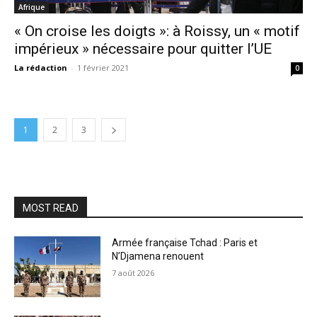
Afrique
« On croise les doigts »: à Roissy, un « motif
impérieux » nécessaire pour quitter l’UE
La rédaction
-
1 février 2021
0
1
2
3
MOST READ
Armée française Tchad : Paris et
N’Djamena renouent
7 août 2026