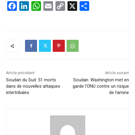
F
Li
W
E
C
X
P
a
n
h
m
o
ar
c
k
at
ai
p
ta
e
e
s
l
y
g
b
dI
A
Li
er
o
n
p
n
o
p
k
k
Article précédent
Article suivant
Soudan du Sud: 51 morts
Soudan: Washington met en
dans de nouvelles attaques
garde l'ONU contre un risque
intertribales
de famine