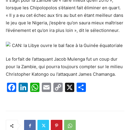
Il s’agit pour la Zambie de « faire mieux qu’en 2010 »,
lorsque les Chipolopolos s’étaient fait éliminer en quart.
« Il y a eu cet échec aux tirs au but en étant meilleur dans
le jeu que le Nigeria, j’espère qu’on saura mieux maîtriser
l’événement et qu’on ira plus loin », dit le sélectionneur.
Le forfait de l’attaquant Jacob Mulenga fut un coup dur
pour la Zambie, qui pourra toujours compter sur le milieu
Christopher Katongo ou l’attaquant James Chamanga.
F
Li
W
E
C
X
P
a
n
h
m
o
ar
c
k
at
ai
p
ta
e
e
s
l
y
g
b
dI
A
Li
er