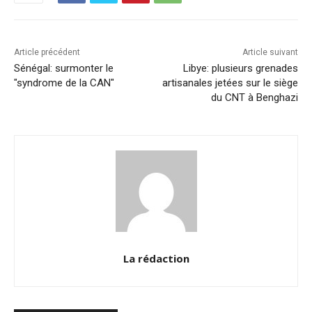
o
n
p
n
o
p
k
k
Article précédent
Article suivant
Sénégal: surmonter le
Libye: plusieurs grenades
"syndrome de la CAN"
artisanales jetées sur le siège
du CNT à Benghazi
La rédaction