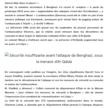
étaient déjà dans la place+ ».
De fait, la situation sécuritaire à Benghazi n’a cessé d' »empirer » à partir du
printemps 2012 avec une « augmentation des attaques visant des Occidentaux », a
insisté le colonel Wood. « L’ambassadeur (Stevens) avait été la cible en juin d’une
menace publique sur Facebook, annonçant qu’il aimait faire du jogging autour de
l’ambassade à Tripoli », a révélé l’officier.
La télévision CNN avait fait grand cas fin septembre du journal personnel de
l’ambassadeur Stevens, que la chaîne avait retrouvé dans les décombres du
consulat et dans lequel le diplomate redoutait d’être une cible d’Al-Qaïda.
Le colonel Wood a d’ailleurs averti que « la présence d’Al-Qaïda augmentait tous
les jours en Libye ».
En convoquant cette audition au Congrès, les élus républicains Darrell Issa et
Jason Chaffetz, avaient sommé la secrétaire d’Etat Hillary Clinton de faire toute la
lumière sur le déroulement de l’attaque et sur les mesures de sécurité au consulat
et autour de l’ambassadeur.
M. Chaffetz a dénoncé « l’effort concerté du département d’Etat et de la Maison
Blanche » pour réduire les mesures de sécurité à Benghazi « afin de donner
l’impression d’un semblant de +normalisation+ en Libye ».
La chef de la sécurité des 275 représentations américaines dans le monde,
Charlene Lamb, a répondu que le département d’Etat pensait à l’époque disposer