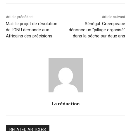
o
p
k
k
Article précédent
Article suivant
Mali: le projet de résolution
Sénégal: Greenpeace
de l'ONU demande aux
dénonce un "pillage organisé"
Africains des précisions
dans la pêche sur deux ans
La rédaction
RELATED ARTICLES