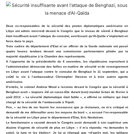
Deux ex-responsables de la sécurité des postes diplomatiques américains en
Libye ont admis mercredi devant le Congrès que le niveau de sûreté à Benghazi
était insuffisant avant l’attaque du consulat, avertissant qu’Al-Qaïda s’implantait en
force dans le pays.
Trois cadres du département d’Etat et un officier de la Garde nationale ont passé
quatre heures tendues devant une commission parlementaire pilotée par la
majorité républicaine à la Chambre des représentants.
A l’approche de la présidentielle du 6 novembre, les républicains reprochent à
l’administration démocrate des failles en matière de sécurité et de renseignement
en Libye avant l’attaque contre le consulat de Benghazi le 11 septembre, qui a
coûté la vie à l’ambassadeur Christopher Stevens et à trois autres agents
américains.
D’entrée, le colonel Andrew Wood a reconnu devant le Congrès que la sécurité à
Benghazi avait « toujours été un casse-tête durant (son) mandat là-bas de février à
août 2012. « La sécurité diplomatique était faible », a affirmé ce militaire qui était
chargé de la sécurité de l’ambassade à Tripoli.
Pire, « au lieu de me fournir les ressources que je réclamais, on m’a critiqué et
demandé de me débrouiller avec les moyens du bord », a accusé l’ex-responsable
de la sécurité en Libye pour le département d’Etat, Eric Nordstrom.
Le fonctionnaire a raconté devant le Congrès avoir demandé à son supérieur une
dizaine d’agents de sécurité de plus en Libye: « il m’a répondu: +tu demandes le
soleil, la lune et les étoiles+. Je lui ai rétorqué que +d’après moi, les talibans