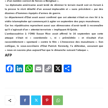
« d’un nombre correct de forces à Benghazi ».
La diplomatie américaine avait tenté de déminer le terrain mardi soir en livrant à
la presse le récit détaillé d’un assaut implacable et « sans précédent » par des
dizaines d’hommes équipés d’armes de guerre.
Le département d’Etat avait aussi confirmé que cet attentat n’était en rien lié à la
vidéo islamophobe qui commençait à agiter en septembre des pays musulmans.
Car les républicains reprochent aussi aux démocrates d’avoir tardé à reconnaître
qu’il s’agissait d’un « attentat terroriste » impliquant Al-Qaïda.
L’ambassadrice à l’ONU Susan Rice avait affirmé le 16 septembre que cette
attaque n’était ni « coordonnée », ni « préméditée » et résultait d’un
rassemblement « spontané » contre le film « L’Innocence des musulmans ». Son
collègue, le sous-secrétaire d’Etat Patrick Kennedy, l’a défendue, assurant que
« nous en savons plus aujourd’hui que le dimanche suivant l’attaque ».
AFP
F
Li
W
E
C
X
P
a
n
h
m
o
ar
c
k
at
ai
p
ta
e
e
s
l
y
g
b
dI
A
Li
er
o
n
p
n