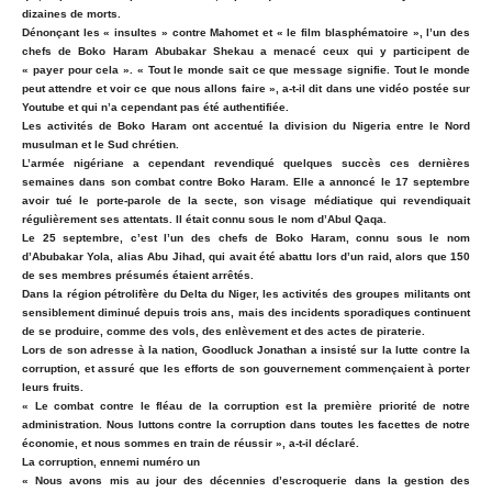
dizaines de morts.
Dénonçant les « insultes » contre Mahomet et « le film blasphématoire », l’un des
chefs de Boko Haram Abubakar Shekau a menacé ceux qui y participent de
« payer pour cela ». « Tout le monde sait ce que message signifie. Tout le monde
peut attendre et voir ce que nous allons faire », a-t-il dit dans une vidéo postée sur
Youtube et qui n’a cependant pas été authentifiée.
Les activités de Boko Haram ont accentué la division du Nigeria entre le Nord
musulman et le Sud chrétien.
L’armée nigériane a cependant revendiqué quelques succès ces dernières
semaines dans son combat contre Boko Haram. Elle a annoncé le 17 septembre
avoir tué le porte-parole de la secte, son visage médiatique qui revendiquait
régulièrement ses attentats. Il était connu sous le nom d’Abul Qaqa.
Le 25 septembre, c’est l’un des chefs de Boko Haram, connu sous le nom
d’Abubakar Yola, alias Abu Jihad, qui avait été abattu lors d’un raid, alors que 150
de ses membres présumés étaient arrêtés.
Dans la région pétrolifère du Delta du Niger, les activités des groupes militants ont
sensiblement diminué depuis trois ans, mais des incidents sporadiques continuent
de se produire, comme des vols, des enlèvement et des actes de piraterie.
Lors de son adresse à la nation, Goodluck Jonathan a insisté sur la lutte contre la
corruption, et assuré que les efforts de son gouvernement commençaient à porter
leurs fruits.
« Le combat contre le fléau de la corruption est la première priorité de notre
administration. Nous luttons contre la corruption dans toutes les facettes de notre
économie, et nous sommes en train de réussir », a-t-il déclaré.
La corruption, ennemi numéro un
« Nous avons mis au jour des décennies d’escroquerie dans la gestion des