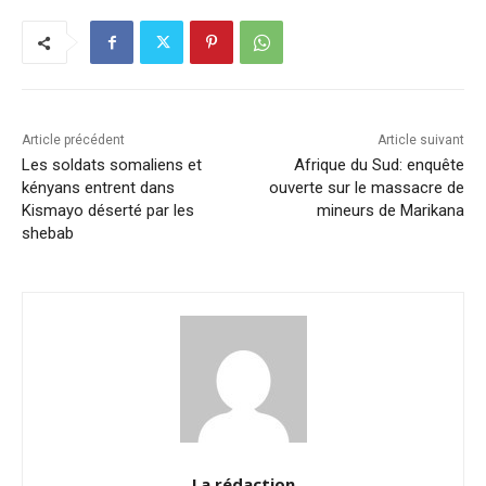
e
e
s
l
y
g
b
dI
A
Li
er
o
n
p
n
o
p
k
k
Article précédent
Article suivant
Les soldats somaliens et
Afrique du Sud: enquête
kényans entrent dans
ouverte sur le massacre de
Kismayo déserté par les
mineurs de Marikana
shebab
La rédaction