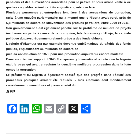
pensions et des subventions accordées pour le pétrole et nous avons veillé à ce
que les coupables soient traduits en justice », a-t-il déclaré.
Plusieurs personnes et entreprises font face à des accusations de corruption,
suite à une enquête parlementaire qui a montré que le Nigeria avait perdu près de
6,8 milliards de dollars de subventions des produits pétroliers, entre 2009 et 2011.
Son gouvernement s’est également penché sur le problème de milliers de projets
inachevés en partie à cause de la corruption, tels le tramway d’Abuja, la capitale
politique du pays, récemment relancé grâce à des fonds chinois.
L’acierie d’Ajaokuta est par exemple devenue emblématique du gâchis des fonds
publics, engloutissant 46 milliards de dollars de
puis sa construction en 1979 pour une production aujourd’hui encore modeste.
Dans son dernier rapport, l’ONG Transparency International a noté que le Nigeria
était le pays qui avait enregistré la deuxième meilleure progression dans la lutte
contre la corruption.
Le président du Nigeria a également assuré que des progrès dans l’équité des
processus politiques avaient été réalisés. « Nos élections sont mondialement
considérées comme libres et justes », a-t-il dit.
AFP
F
Li
W
E
C
X
P
a
n
h
m
o
ar
c
k
at
ai
p
ta