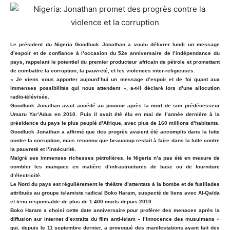
Le président du Nigeria Goodluck Jonathan a voulu délivrer lundi un message
d’espoir et de confiance à l’occasion du 52e anniversaire de l’indépendance du
pays, rappelant le potentiel du premier producteur africain de pétrole et promettant
de combattre la corruption, la pauvreté, et les violences inter-religieuses.
« Je viens vous apporter aujourd’hui un message d’espoir et de foi quant aux
immenses possibilités qui nous attendent », a-t-il déclaré lors d’une allocution
radio-télévisée.
Goodluck Jonathan avait accédé au pouvoir après la mort de son prédécesseur
Umaru Yar’Adua en 2010. Puis il avait été élu en mai de l’année dernière à la
présidence du pays le plus peuplé d’Afrique, avec plus de 160 millions d’habitants.
Goodluck Jonathan a affirmé que des progrès avaient été accomplis dans la lutte
contre la corruption, mais reconnu que beaucoup restait à faire dans la lutte contre
la pauvreté et l’insécurité.
Malgré ses immenses richesses pétrolières, le Nigeria n’a pas été en mesure de
combler les manques en matière d’infrastructures de base ou de fourniture
d’électricité.
Le Nord du pays est régulièrement le théâtre d’attentats à la bombe et de fusillades
attribués au groupe islamiste radical Boko Haram, suspecté de liens avec Al-Qaïda
et tenu responsable de plus de 1.400 morts depuis 2010.
Boko Haram a choisi cette date anniversaire pour proférer des menaces après la
diffusion sur internet d’extraits du film anti-islam « l’Innocence des musulmans »
qui, depuis le 11 septembre dernier, a provoqué des manifestations ayant fait des