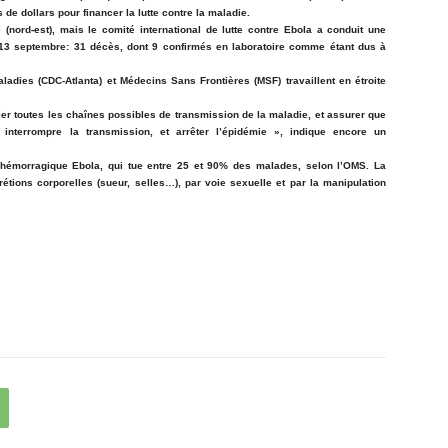
de dollars pour financer la lutte contre la maladie.
 (nord-est), mais le comité international de lutte contre Ebola a conduit une
 13 septembre: 31 décès, dont 9 confirmés en laboratoire comme étant dus à
ladies (CDC-Atlanta) et Médecins Sans Frontières (MSF) travaillent en étroite
ier toutes les chaînes possibles de transmission de la maladie, et assurer que
nterrompre la transmission, et arrêter l’épidémie », indique encore un
vre hémorragique Ebola, qui tue entre 25 et 90% des malades, selon l’OMS. La
étions corporelles (sueur, selles…), par voie sexuelle et par la manipulation