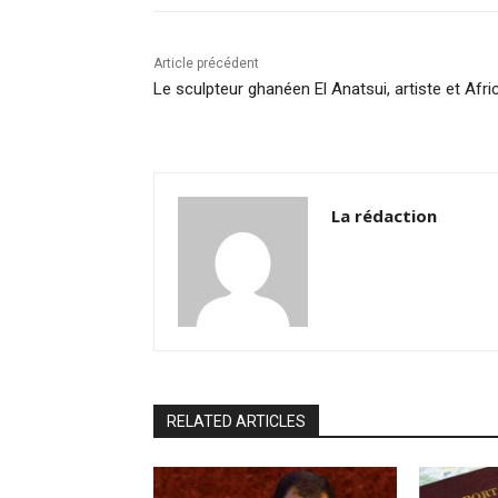
o
p
k
k
Article précédent
Le sculpteur ghanéen El Anatsui, artiste et Afri
La rédaction
RELATED ARTICLES