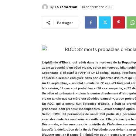
By
La rédaction
18 septembre 2012
Partager
L’épidémie d’Ebola, qui sévit dans le nord-est de la Républi
ayant accouché d’un bébé vivant, selon un nouveau bilan publi
Cependant, a déclaré à l’AFP le Dr Léodégal Bazira, représent
l’épidémie semble endiguée dans son épicentre d’Isiro et qu’il 
Au 15 septembre, « un total cumulé de 72 cas (d’Ebola) ont été
laboratoire, 32 cas sont probables et 26 cas suspects, et 32 dé
Un bébé né prématuré « dans le centre d’isolement d’Isiro (prin
vivant tandis que sa mère est décédée samedi », a-t-on précisé
En RDC, qui a connu huit épisodes d’Ebola, c’était la premi
grossesse sont presque incompatibles », avait souligné après l
Selon l’OMS, 23 personnels de santé font partie des personne
avec des malades sont sous surveillance. Elle précise que le c
Désormais, « les mesures de contrôle de l’infection commenc
jusqu’à la déclaration de la fin de l’épidémie pour éviter la pro
D’autant que, a-t-il rappelé, l’épidémie peut « constituer une 