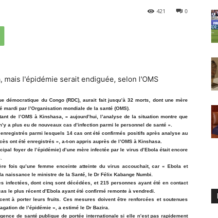
421
0
que démocratique du Congo (RDC), aurait fait jusqu’à 32 morts, dont une mère
é mardi par l’Organisation mondiale de la santé (OMS).
ant de l’OMS à Kinshasa, « aujourd’hui, l’analyse de la situation montre que
n’y a plus eu de nouveaux cas d’infection parmi le personnel de santé ».
 enregistrés parmi lesquels 14 cas ont été confirmés positifs après analyse au
cès ont été enregistrés », a-t-on appris auprès de l’OMS à Kinshasa.
cipal foyer de l’épidémie) d’une mère infectée par le virus d’Ebola était encore
.
ère fois qu’une femme enceinte atteinte du virus accouchait, car « Ebola et
a naissance le ministre de la Santé, le Dr Félix Kabange Numbi.
s infectées, dont cinq sont décédées, et 215 personnes ayant été en contact
as le plus récent d’Ebola ayant été confirmé remonte à vendredi.
ent à porter leurs fruits. Ces mesures doivent être renforcées et soutenues
pagation de l’épidémie », a estimé le Dr Bazira.
urgence de santé publique de portée internationale si elle n’est pas rapidement