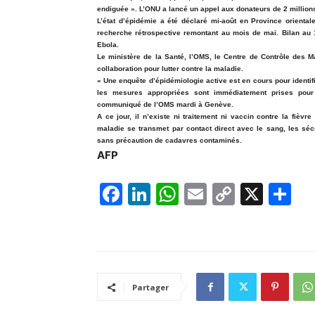
endiguée ». L’ONU a lancé un appel aux donateurs de 2 millions 
L’état d’épidémie a été déclaré mi-août en Province orientale
recherche rétrospective remontant au mois de mai. Bilan au
Ebola.
Le ministère de la Santé, l’OMS, le Centre de Contrôle des Ma
collaboration pour lutter contre la maladie.
« Une enquête d’épidémiologie active est en cours pour identif
les mesures appropriées sont immédiatement prises pour i
communiqué de l’OMS mardi à Genève.
A ce jour, il n’existe ni traitement ni vaccin contre la fiè
maladie se transmet par contact direct avec le sang, les sécr
sans précaution de cadavres contaminés.
AFP
F
Li
W
E
C
X
P
a
n
h
m
o
ar
c
k
at
ai
p
ta
e
e
s
l
y
g
b
dI
A
Li
er
Partager
o
n
p
n