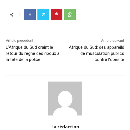
e
e
s
l
y
g
b
dI
A
Li
er
o
n
p
n
o
p
k
k
Article précédent
Article suivant
L'Afrique du Sud craint le
Afrique du Sud: des appareils
retour du règne des ripoux à
de musculation publics
la tête de la police
contre l'obésité
La rédaction