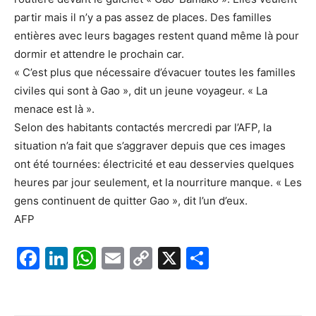
partir mais il n’y a pas assez de places. Des familles
entières avec leurs bagages restent quand même là pour
dormir et attendre le prochain car.
« C’est plus que nécessaire d’évacuer toutes les familles
civiles qui sont à Gao », dit un jeune voyageur. « La
menace est là ».
Selon des habitants contactés mercredi par l’AFP, la
situation n’a fait que s’aggraver depuis que ces images
ont été tournées: électricité et eau desservies quelques
heures par jour seulement, et la nourriture manque. « Les
gens continuent de quitter Gao », dit l’un d’eux.
AFP
F
Li
W
E
C
X
P
a
n
h
m
o
ar
c
k
at
ai
p
ta