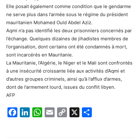
Elle posait également comme condition que le gendarme
ne serve plus dans l’armée sous le régime du président
mauritanien Mohamed Ould Abdel Aziz.
Aqmi n’a pas identifié les deux prisonniers concernés par
l’échange. Quelques dizaines de jihadistes membres de
l’organisation, dont certains ont été condamnés à mort,
sont incarcérés en Mauritanie.
La Mauritanie, l’Algérie, le Niger et le Mali sont confrontés
à une insécurité croissante liée aux activités d’Aqmi et
d’autres groupes criminels, ainsi qu’à l’afflux d’armes,
dont de l’armement lourd, issues du conflit libyen.
AFP
F
Li
W
E
C
X
P
a
n
h
m
o
ar
c
k
at
ai
p
ta