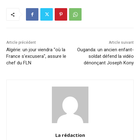
e
e
s
l
y
g
b
dI
A
Li
er
o
n
p
n
o
p
k
k
Article précédent
Article suivant
Algérie: un jour viendra "où la
Ouganda: un ancien enfant-
France s'excusera", assure le
soldat défend la vidéo
chef du FLN
dénonçant Joseph Kony
La rédaction