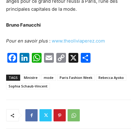
anges pour ce grand retour réussi à Paris, l’une des
principales capitales de la mode.
Bruno Fanucchi
Pour en savoir plus
:
www.theoliviaperez.com
F
Li
W
E
C
X
P
a
n
h
m
o
ar
c
k
at
ai
p
ta
TAGS
Ministre
mode
Paris Fashion Week
Rebecca Ayoko
e
e
s
l
y
g
Sophia Schaub-Vincent
b
dI
A
Li
er
o
n
p
n
o
p
k
k