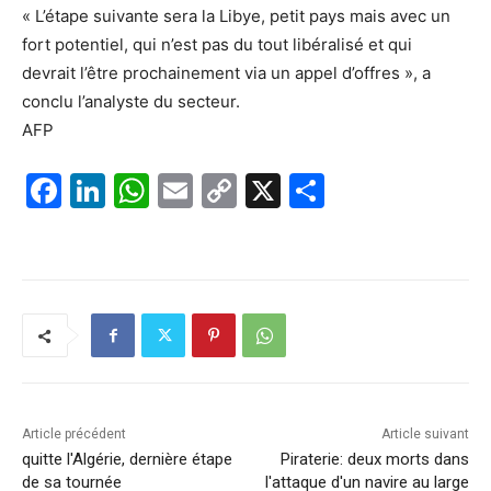
« L’étape suivante sera la Libye, petit pays mais avec un
fort potentiel, qui n’est pas du tout libéralisé et qui
devrait l’être prochainement via un appel d’offres », a
conclu l’analyste du secteur.
AFP
F
Li
W
E
C
X
P
a
n
h
m
o
ar
c
k
at
ai
p
ta
e
e
s
l
y
g
b
dI
A
Li
er
o
n
p
n
o
p
k
k
Article précédent
Article suivant
quitte l'Algérie, dernière étape
Piraterie: deux morts dans
de sa tournée
l'attaque d'un navire au large