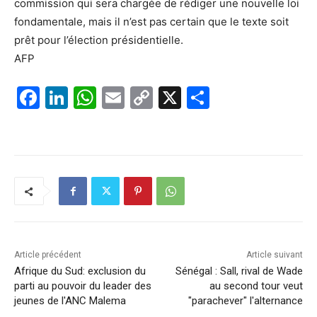
commission qui sera chargée de rédiger une nouvelle loi
fondamentale, mais il n’est pas certain que le texte soit
prêt pour l’élection présidentielle.
AFP
F
Li
W
E
C
X
P
a
n
h
m
o
ar
c
k
at
ai
p
ta
e
e
s
l
y
g
b
dI
A
Li
er
o
n
p
n
o
p
k
k
Article précédent
Article suivant
Afrique du Sud: exclusion du
Sénégal : Sall, rival de Wade
parti au pouvoir du leader des
au second tour veut
jeunes de l'ANC Malema
"parachever" l'alternance