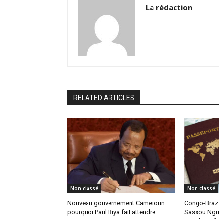
La rédaction
RELATED ARTICLES
Non classé
Non classé
Nouveau gouvernement Cameroun :
Congo-Brazz
pourquoi Paul Biya fait attendre
Sassou Ngue