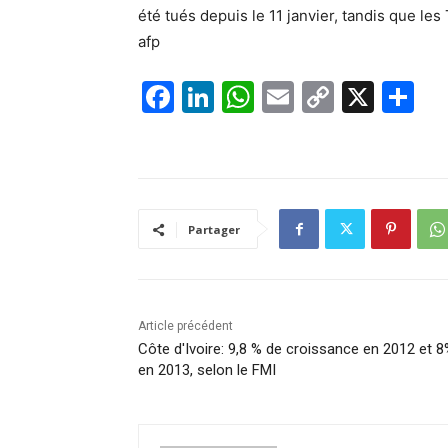
été tués depuis le 11 janvier, tandis que le
afp
F
Li
W
E
C
X
P
a
n
h
m
o
ar
c
k
at
ai
p
ta
e
e
s
l
y
g
b
dI
A
Li
er
Partager
o
n
p
n
o
p
k
k
Article précédent
Côte d'Ivoire: 9,8 % de croissance en 2012 et 
en 2013, selon le FMI