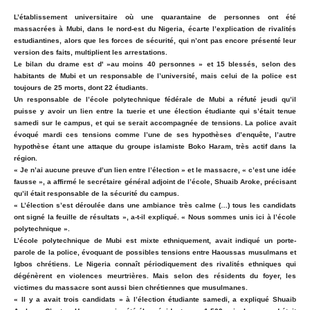
L’établissement universitaire où une quarantaine de personnes ont été
massacrées à Mubi, dans le nord-est du Nigeria, écarte l’explication de rivalités
estudiantines, alors que les forces de sécurité, qui n’ont pas encore présenté leur
version des faits, multiplient les arrestations.
Le bilan du drame est d' »au moins 40 personnes » et 15 blessés, selon des
habitants de Mubi et un responsable de l’université, mais celui de la police est
toujours de 25 morts, dont 22 étudiants.
Un responsable de l’école polytechnique fédérale de Mubi a réfuté jeudi qu’il
puisse y avoir un lien entre la tuerie et une élection étudiante qui s’était tenue
samedi sur le campus, et qui se serait accompagnée de tensions. La police avait
évoqué mardi ces tensions comme l’une de ses hypothèses d’enquête, l’autre
hypothèse étant une attaque du groupe islamiste Boko Haram, très actif dans la
région.
« Je n’ai aucune preuve d’un lien entre l’élection » et le massacre, « c’est une idée
fausse », a affirmé le secrétaire général adjoint de l’école, Shuaib Aroke, précisant
qu’il était responsable de la sécurité du campus.
« L’élection s’est déroulée dans une ambiance très calme (…) tous les candidats
ont signé la feuille de résultats », a-t-il expliqué. « Nous sommes unis ici à l’école
polytechnique ».
L’école polytechnique de Mubi est mixte ethniquement, avait indiqué un porte-
parole de la police, évoquant de possibles tensions entre Haoussas musulmans et
Igbos chrétiens. Le Nigeria connaît périodiquement des rivalités ethniques qui
dégénèrent en violences meurtrières. Mais selon des résidents du foyer, les
victimes du massacre sont aussi bien chrétiennes que musulmanes.
« Il y a avait trois candidats » à l’élection étudiante samedi, a expliqué Shuaib