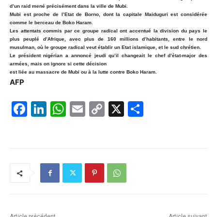
d’un raid mené précisément dans la ville de Mubi.
Mubi est proche de l’Etat de Borno, dont la capitale Maiduguri est considérée
comme le berceau de Boko Haram.
Les attentats commis par ce groupe radical ont accentué la division du pays le
plus peuplé d’Afrique, avec plus de 160 millions d’habitants, entre le nord
musulman, où le groupe radical veut établir un Etat islamique, et le sud chrétien.
Le président nigérian a annoncé jeudi qu’il changeait le chef d’état-major des
armées, mais on ignore si cette décision
est liée au massacre de Mubi ou à la lutte contre Boko Haram.
AFP
F
Li
W
E
C
X
P
a
n
h
m
o
ar
c
k
at
ai
p
ta
e
e
s
l
y
g
b
dI
A
Li
er
o
n
p
n
o
p
k
Article précédent
Article suivant