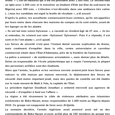
Aroke. « C’est un Haoussa qui a été élu président avec 1.500 voix. Le second était
un Igbo avec 1.000 voix et le troisième un étudiant d’Edo (un Etat du sud-ouest du
Nigeria) avec 300 voix. « L’élection s’est déroulée dans une ambiance très calme
(…) tous les candidats ont signé la feuille de résultats », a-til assuré.
D’après la police, les assaillants connaissaient leurs victimes, qu’ils ont appelées
par leurs noms dans chacune des maisons du campus où ils sont entrés, avant de
les égorger ou de les abattre.
« Ils ont tué mon voisin Sylvanus », a raconté un résident âgé de 27 ans. « Je les
ai entendus, ils criaient son nom –Sylvanus! Sylvanus!– Puis il a répondu, il est
sorti et ils l’ont abattu », a-t-il ajouté.
Les forces de sécurité n’ont pour l’instant donné aucune explication du drame,
mais continuent d’enquêter dans la ville, centre universitaire et carrefour
commercial située dans l’Etat d’Adamawa, près de la frontière du Cameroun.
La police a annoncé « de nombreuses arrestations », sans donner plus de détails.
Selon un responsable de l’école polytechnique qui a requis l’anonymat, la plupart
des personnes arrêtées sont des étudiants.
Alors que l’armée, la police et les services secrets avaient joint leurs forces pour
ratisser la ville maison par maison mercredi, le déploiement des forces de
sécurité était moins important jeudi, mais des postes de contrôle ont été établis
sur la route menant de Mubi à Yola, la capitale de l’Etat.
Le président nigérian Goodluck Jonathan a ordonné mercredi aux agences de
sécurité « d’enquêter à fond sur l’affaire ».
La région a été récemment la cible de violences attribuées aux islamistes
extrémistes de Boko Haram, tenus responsables de 1.400 morts au Nigeria depuis
2010. Ce groupe est soupçonné de liens avec Al-Qaïda.
La semaine dernière, l’armée nigériane avait annoncé avoir tué un des
commandants de Boko Haram et avoir arrêté plus de 150 membres du groupe lors