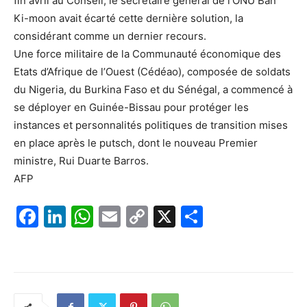
fin avril au Conseil, le secrétaire général de l’ONU Ban
Ki-moon avait écarté cette dernière solution, la
considérant comme un dernier recours.
Une force militaire de la Communauté économique des
Etats d’Afrique de l’Ouest (Cédéao), composée de soldats
du Nigeria, du Burkina Faso et du Sénégal, a commencé à
se déployer en Guinée-Bissau pour protéger les
instances et personnalités politiques de transition mises
en place après le putsch, dont le nouveau Premier
ministre, Rui Duarte Barros.
AFP
F
Li
W
E
C
X
P
a
n
h
m
o
ar
c
k
at
ai
p
ta
e
e
s
l
y
g
b
dI
A
Li
er