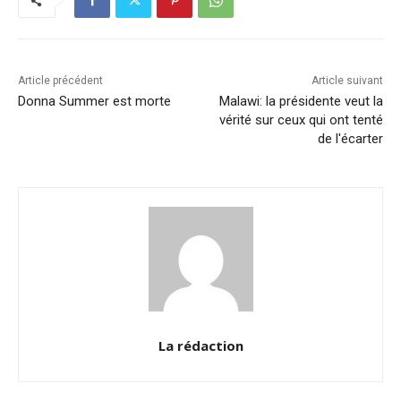
o
n
p
n
o
p
k
k
Article précédent
Article suivant
Donna Summer est morte
Malawi: la présidente veut la
vérité sur ceux qui ont tenté
de l'écarter
La rédaction