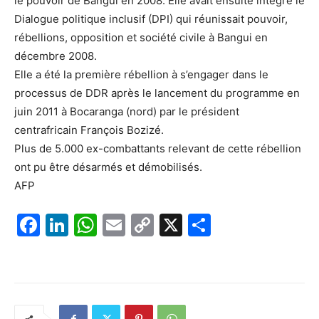
le pouvoir de Bangui en 2008. Elle avait ensuite intégré le
Dialogue politique inclusif (DPI) qui réunissait pouvoir,
rébellions, opposition et société civile à Bangui en
décembre 2008.
Elle a été la première rébellion à s’engager dans le
processus de DDR après le lancement du programme en
juin 2011 à Bocaranga (nord) par le président
centrafricain François Bozizé.
Plus de 5.000 ex-combattants relevant de cette rébellion
ont pu être désarmés et démobilisés.
AFP
F
Li
W
E
C
X
P
a
n
h
m
o
ar
c
k
at
ai
p
ta
e
e
s
l
y
g
b
dI
A
Li
er