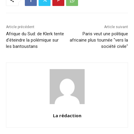
o
n
p
n
o
p
k
k
Article précédent
Article suivant
Afrique du Sud: de Klerk tente
Paris veut une politique
d'éteindre la polémique sur
africaine plus tournée "vers la
les bantoustans
société civile"
La rédaction