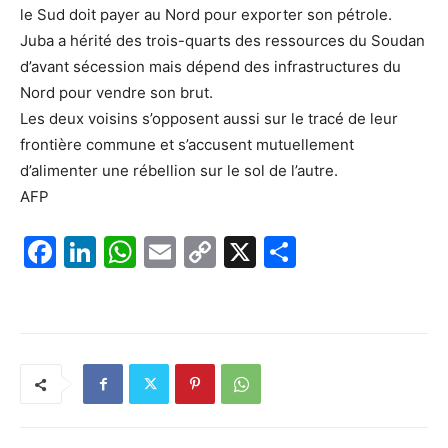
le Sud doit payer au Nord pour exporter son pétrole.
Juba a hérité des trois-quarts des ressources du Soudan
d’avant sécession mais dépend des infrastructures du
Nord pour vendre son brut.
Les deux voisins s’opposent aussi sur le tracé de leur
frontière commune et s’accusent mutuellement
d’alimenter une rébellion sur le sol de l’autre.
AFP
F
Li
W
E
C
X
P
a
n
h
m
o
ar
c
k
at
ai
p
ta
e
e
s
l
y
g
b
dI
A
Li
er
o
n
p
n
o
p
k