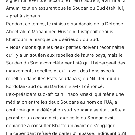
signer (un éventuel accord) et rien d’autre », a affirmé M.
Amum, tout en assurant que le Soudan du Sud était, lui,
« prêt à signer ».
Pendant ce temps, le ministre soudanais de la Défense,
Abdelrahim Mohammed Hussein, fustigeait depuis
Khartoum le manque de « sérieux » du Sud.
« Nous disons que les deux parties doivent reconnaître
qu’il y a un soutien aux rebelles de l’autre pays, mais le
Soudan du Sud a complètement nié qu’il hébergeait des
mouvements rebelles et qu’il avait des liens avec la
rébellion dans (les Etats soudanais) du Nil bleu ou du
Kordofan-Sud ou au Darfour, » a-t-il dénoncé.
L’ex-président sud-africain Thabo Mbeki, qui mène une
médiation entre les deux Soudans au nom de l’UA, a
confirmé que la délégation sud-soudanaise était prête à
parapher un accord mais que celle du Soudan avait
demandé à consulter Khartoum avant de s’engager.
Il a cependant refusé de parler d’impasse, indiquant qu’il