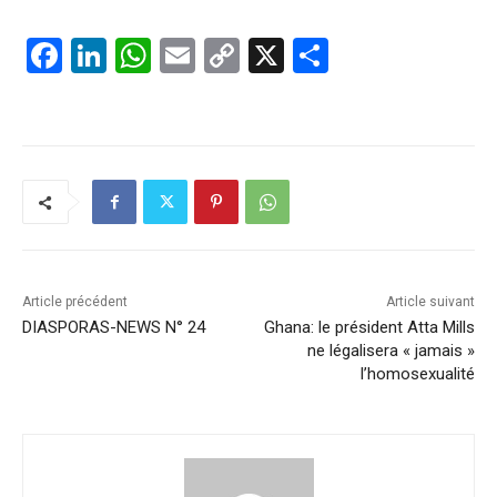
F
Li
W
E
C
X
P
a
n
h
m
o
ar
c
k
at
ai
p
ta
e
e
s
l
y
g
b
dI
A
Li
er
o
n
p
n
o
p
k
k
Article précédent
Article suivant
DIASPORAS-NEWS N° 24
Ghana: le président Atta Mills
ne légalisera « jamais »
l’homosexualité