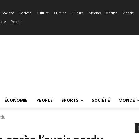
Société
Société
Culture
Culture
Culture
Médias
Médias
Monde
ple
People
ÉCONOMIE
PEOPLE
SPORTS
SOCIÉTÉ
MONDE
erdu