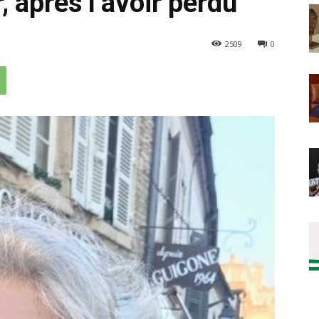
, après l’avoir perdu
2509
0