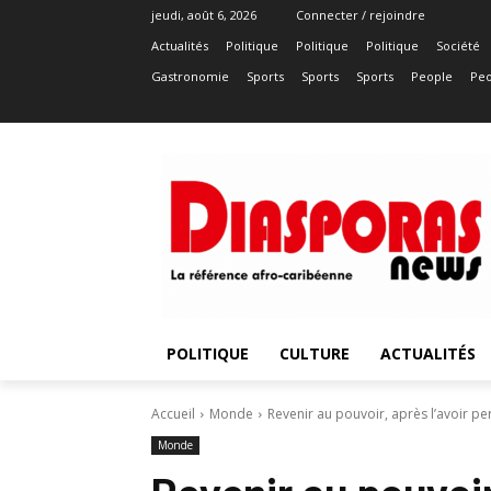
jeudi, août 6, 2026
Connecter / rejoindre
Actualités
Politique
Politique
Politique
Société
Gastronomie
Sports
Sports
Sports
People
Peo
POLITIQUE
CULTURE
ACTUALITÉS
Accueil
Monde
Revenir au pouvoir, après l’avoir p
Monde