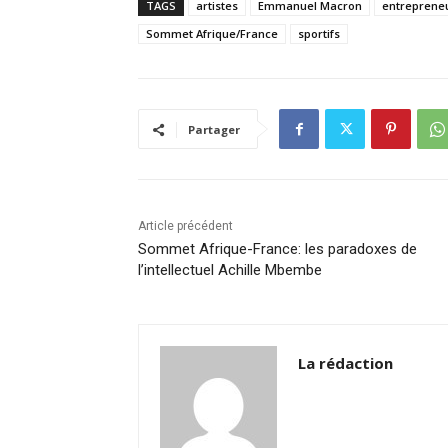
c
k
at
ai
p
ta
TAGS
artistes
Emmanuel Macron
entreprene
e
e
s
l
y
g
Sommet Afrique/France
sportifs
b
dI
A
Li
er
o
n
p
n
o
p
k
Partager
k
Article précédent
Sommet Afrique-France: les paradoxes de
l’intellectuel Achille Mbembe
La rédaction