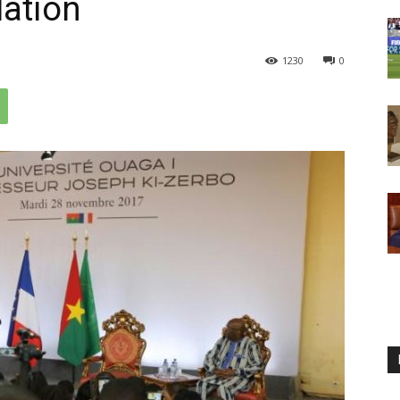
lation
1230
0