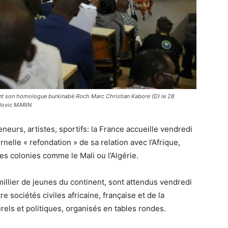
nt son homologue burkinabè Roch Marc Christian Kabore (D) le 28
udovic MARIN
neurs, artistes, sportifs: la France accueille vendredi
nelle « refondation » de sa relation avec l’Afrique,
s colonies comme le Mali ou l’Algérie.
millier de jeunes du continent, sont attendus vendredi
e sociétés civiles africaine, française et de la
rels et politiques, organisés en tables rondes.