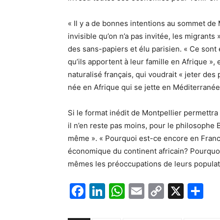
« Il y a de bonnes intentions au sommet de M
invisible qu’on n’a pas invitée, les migran
des sans-papiers et élu parisien. « Ce sont 
qu’ils apportent à leur famille en Afrique »
naturalisé français, qui voudrait « jeter de
née en Afrique qui se jette en Méditerranée 
Si le format inédit de Montpellier permettra
il n’en reste pas moins, pour le philosophe B
même ». « Pourquoi est-ce encore en France 
économique du continent africain? Pourquoi
mêmes les préoccupations de leurs populatio
F
Li
W
E
C
X
P
a
n
h
m
o
ar