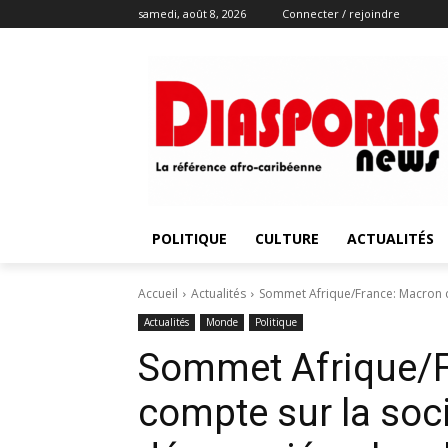
samedi, août 8, 2026
Connecter / rejoindre
POLITIQUE
CULTURE
ACTUALITÉS
Accueil
Actualités
Sommet Afrique/France: Macron co
Actualités
Monde
Politique
Sommet Afrique/F
compte sur la soci