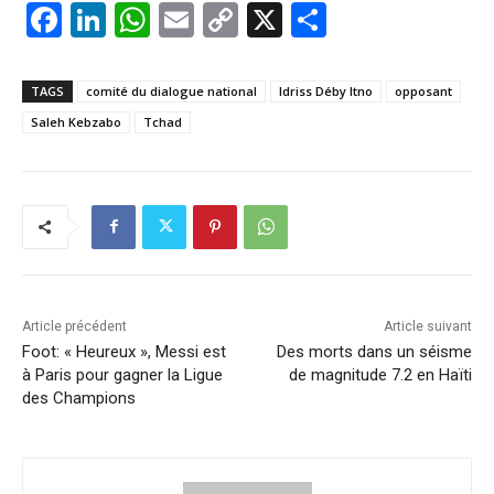
F
Li
W
E
C
X
P
a
n
h
m
o
ar
c
k
at
ai
p
ta
TAGS
comité du dialogue national
Idriss Déby Itno
opposant
e
e
s
l
y
g
Saleh Kebzabo
Tchad
b
dI
A
Li
er
o
n
p
n
o
p
k
k
Article précédent
Article suivant
Foot: « Heureux », Messi est
Des morts dans un séisme
à Paris pour gagner la Ligue
de magnitude 7.2 en Haïti
des Champions