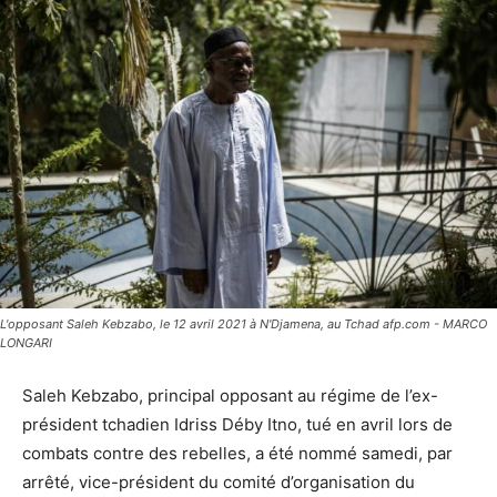
L'opposant Saleh Kebzabo, le 12 avril 2021 à N'Djamena, au Tchad afp.com - MARCO
LONGARI
Saleh Kebzabo, principal opposant au régime de l’ex-
président tchadien Idriss Déby Itno, tué en avril lors de
combats contre des rebelles, a été nommé samedi, par
arrêté, vice-président du comité d’organisation du