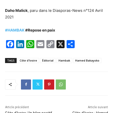
Daho Malick
, paru dans le Diasporas-News n°124 Avril
2021
#HAMBAK
#Repose en paix
F
Li
W
E
C
X
P
a
n
h
m
o
ar
c
k
at
ai
p
ta
TAGS
Côte d'Ivoire
Éditorial
Hambak
Hamed Bakayoko
e
e
s
l
y
g
b
dI
A
Li
er
o
n
p
n
o
p
k
k
Article précédent
Article suivant
Côte d’Ivoire: Un bilan positif
Côte d’Ivoire : Hamed