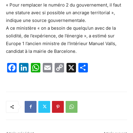
« Pour remplacer le numéro 2 du gouvernement, il faut
une stature avec si possible un ancrage territorial »,
indique une source gouvernementale.
A ce ministère « on a besoin de quelqu’un avec de la
solidité, de l’expérience, de l’énergie », a estimé sur
Europe 1 l’ancien ministre de l’Intérieur Manuel Valls,
candidat à la mairie de Barcelone.
F
Li
W
E
C
X
P
a
n
h
m
o
ar
c
k
at
ai
p
ta
e
e
s
l
y
g
b
dI
A
Li
er
o
n
p
n
o
p
k