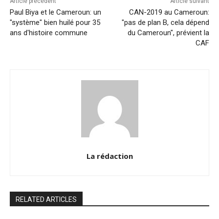
k
Article précédent
Article suivant
Paul Biya et le Cameroun: un
CAN-2019 au Cameroun:
"système" bien huilé pour 35
"pas de plan B, cela dépend
ans d'histoire commune
du Cameroun", prévient la
CAF
La rédaction
RELATED ARTICLES