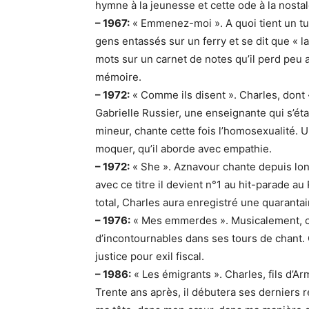
hymne à la jeunesse et cette ode à la nosta
– 1967:
« Emmenez-moi ». A quoi tient un t
gens entassés sur un ferry et se dit que « la
mots sur un carnet de notes qu’il perd peu
mémoire.
– 1972:
« Comme ils disent ». Charles, dont « 
Gabrielle Russier, une enseignante qui s’éta
mineur, chante cette fois l’homosexualité. 
moquer, qu’il aborde avec empathie.
– 1972:
« She ». Aznavour chante depuis lon
avec ce titre il devient n°1 au hit-parade 
total, Charles aura enregistré une quaranta
– 1976:
« Mes emmerdes ». Musicalement, cet
d’incontournables dans ses tours de chant. 
justice pour exil fiscal.
– 1986:
« Les émigrants ». Charles, fils d’A
Trente ans après, il débutera ses derniers r