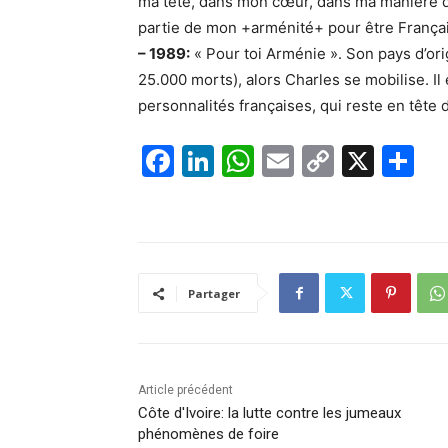
ma tête, dans mon cœur, dans ma manière d
partie de mon +arménité+ pour être Français. Il
– 1989:
« Pour toi Arménie ». Son pays d’ori
25.000 morts), alors Charles se mobilise. Il 
personnalités françaises, qui reste en tête
F
Li
W
E
C
X
P
a
n
h
m
o
ar
c
k
at
ai
p
ta
e
e
s
l
y
g
b
dI
A
Li
er
Partager
o
n
p
n
o
p
k
k
Article précédent
Côte d'Ivoire: la lutte contre les jumeaux
phénomènes de foire