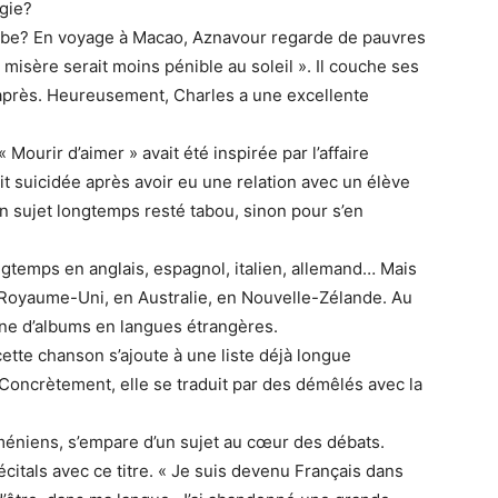
lgie?
ube? En voyage à Macao, Aznavour regarde de pauvres
 misère serait moins pénible au soleil ». Il couche ses
 après. Heureusement, Charles a une excellente
Mourir d’aimer » avait été inspirée par l’affaire
it suicidée après avoir eu une relation avec un élève
Un sujet longtemps resté tabou, sinon pour s’en
gtemps en anglais, espagnol, italien, allemand… Mais
au Royaume-Uni, en Australie, en Nouvelle-Zélande. Au
ine d’albums en langues étrangères.
te chanson s’ajoute à une liste déjà longue
Concrètement, elle se traduit par des démêlés avec la
rméniens, s’empare d’un sujet au cœur des débats.
écitals avec ce titre. « Je suis devenu Français dans