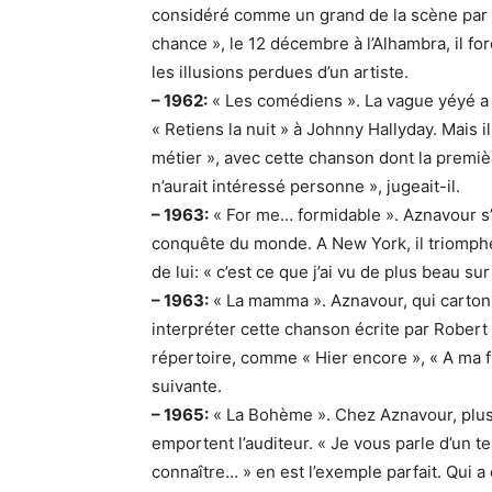
considéré comme un grand de la scène par le
chance », le 12 décembre à l’Alhambra, il fo
les illusions perdues d’un artiste.
– 1962:
« Les comédiens ». La vague yéyé a e
« Retiens la nuit » à Johnny Hallyday. Mais 
métier », avec cette chanson dont la premièr
n’aurait intéressé personne », jugeait-il.
– 1963:
« For me… formidable ». Aznavour s’am
conquête du monde. A New York, il triomphe a
de lui: « c’est ce que j’ai vu de plus beau su
– 1963:
« La mamma ». Aznavour, qui cartonne
interpréter cette chanson écrite par Robert
répertoire, comme « Hier encore », « A ma fil
suivante.
– 1965:
« La Bohème ». Chez Aznavour, plus 
emportent l’auditeur. « Je vous parle d’un 
connaître… » en est l’exemple parfait. Qui 