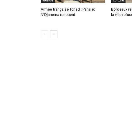
Monde
Culture
Armée française Tchad : Paris et
Bordeaux res
N’Djamena renouent
la ville refu