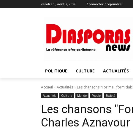
vendredi, août 7, 2026
Connecter / rejoindre
POLITIQUE
CULTURE
ACTUALITÉS
Accueil
Actualités
Les chansons "For me...formidab
Actualités
Culture
Monde
People
Société
Les chansons "Fo
Charles Aznavour