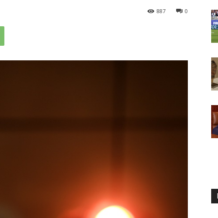
887
0