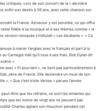
s critiques. Lors de son concert de la « dernière
rce enfin son destin à 36 ans, avec cette chanson sur
nvahi la France. Aznavour y est sensible, lui qui offre
il reste fidèle à sa musique et à ses thèmes comme « le
e version retoquée s’intitulait « Les étudiants ». « Ca
use à marier l’anglais avec le français et part à la
u Carnegie Hall qu’il loue à ses frais. Bob Dylan dit
r scène ».
 avec « Et pourtant », ne tient pas particulièrement à
 Gall, père de France. Elle deviendra un must de son
le », « Que c’est triste Venise » parues l’année
peut-être que les refrains, ce sont les entames qui
temps que les moins de vingt ans ne peuvent pas
a oublié Charles agitant son mouchoir pendant cet