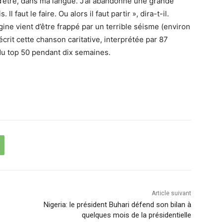
’être, dans ma langue. J’ai abandonné une grande
 faut le faire. Ou alors il faut partir », dira-t-il.
gine vient d’être frappé par un terrible séisme (environ
écrit cette chanson caritative, interprétée par 87
 du top 50 pendant dix semaines.
Article suivant
Nigeria: le président Buhari défend son bilan à
quelques mois de la présidentielle