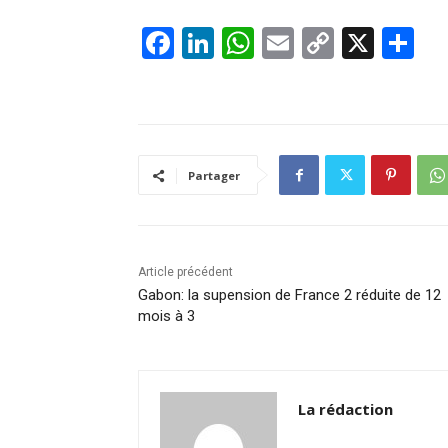
F
Li
W
E
C
X
P
a
n
h
m
o
ar
c
k
at
ai
p
ta
e
e
s
l
y
g
b
dI
A
Li
er
Partager
o
n
p
n
o
p
k
k
Article précédent
Gabon: la supension de France 2 réduite de 12
mois à 3
La rédaction