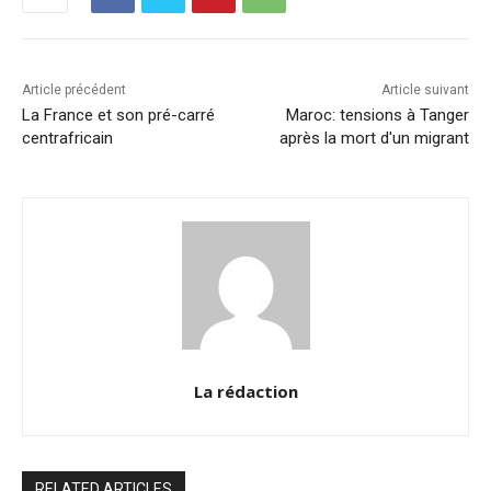
o
n
p
n
o
p
k
k
Article précédent
Article suivant
La France et son pré-carré
Maroc: tensions à Tanger
centrafricain
après la mort d'un migrant
La rédaction
RELATED ARTICLES