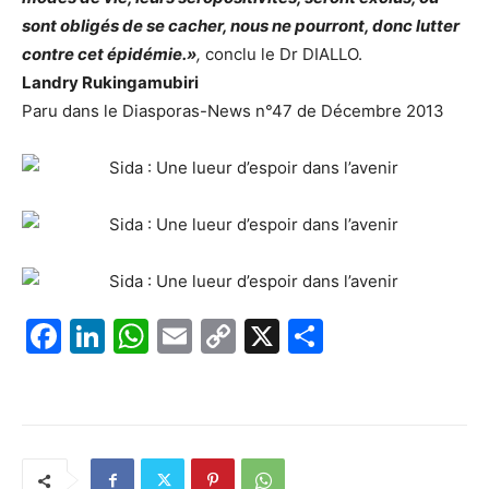
sont obligés de se cacher, nous ne pourront, donc lutter
contre cet épidémie.»
,
conclu le Dr DIALLO.
Landry Rukingamubiri
Paru dans le Diasporas-News n°47 de Décembre 2013
F
Li
W
E
C
X
P
a
n
h
m
o
ar
c
k
at
ai
p
ta
e
e
s
l
y
g
b
dI
A
Li
er