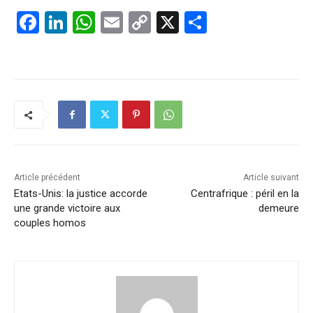
F
Li
W
E
C
X
P
a
n
h
m
o
ar
c
k
at
ai
p
ta
e
e
s
l
y
g
b
dI
A
Li
er
o
n
p
n
o
p
k
k
Article précédent
Article suivant
Etats-Unis: la justice accorde
Centrafrique : péril en la
une grande victoire aux
demeure
couples homos