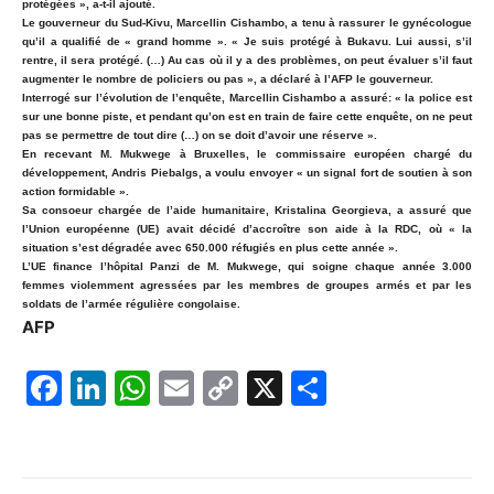
protégées », a-t-il ajouté.
Le gouverneur du Sud-Kivu, Marcellin Cishambo, a tenu à rassurer le gynécologue
qu’il a qualifié de « grand homme ». « Je suis protégé à Bukavu. Lui aussi, s’il
rentre, il sera protégé. (…) Au cas où il y a des problèmes, on peut évaluer s’il faut
augmenter le nombre de policiers ou pas », a déclaré à l’AFP le gouverneur.
Interrogé sur l’évolution de l’enquête, Marcellin Cishambo a assuré: « la police est
sur une bonne piste, et pendant qu’on est en train de faire cette enquête, on ne peut
pas se permettre de tout dire (…) on se doit d’avoir une réserve ».
En recevant M. Mukwege à Bruxelles, le commissaire européen chargé du
développement, Andris Piebalgs, a voulu envoyer « un signal fort de soutien à son
action formidable ».
Sa consoeur chargée de l’aide humanitaire, Kristalina Georgieva, a assuré que
l’Union européenne (UE) avait décidé d’accroître son aide à la RDC, où « la
situation s’est dégradée avec 650.000 réfugiés en plus cette année ».
L’UE finance l’hôpital Panzi de M. Mukwege, qui soigne chaque année 3.000
femmes violemment agressées par les membres de groupes armés et par les
soldats de l’armée régulière congolaise.
AFP
F
Li
W
E
C
X
P
a
n
h
m
o
ar
c
k
at
ai
p
ta
e
e
s
l
y
g