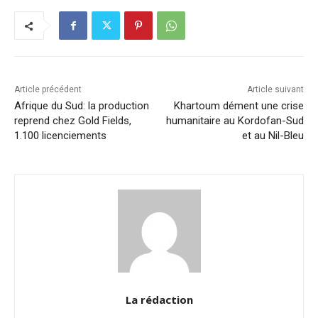
b
dI
A
Li
er
o
n
p
n
o
p
k
k
Article précédent
Article suivant
Afrique du Sud: la production
Khartoum dément une crise
reprend chez Gold Fields,
humanitaire au Kordofan-Sud
1.100 licenciements
et au Nil-Bleu
La rédaction