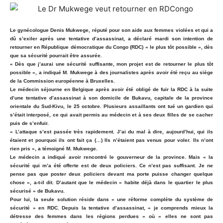
Le gynécologue Denis Mukwege, réputé pour son aide aux femmes violées et qui a
dû s’exiler après une tentative d’assassinat, a déclaré mardi son intention de
retourner en République démocratique du Congo (RDC) « le plus tôt possible », dès
que sa sécurité pourrait être assurée.
« Dès que j’aurai une sécurité suffisante, mon projet est de retourner le plus tôt
possible », a indiqué M. Mukwege à des journalistes après avoir été reçu au siège
de la Commission européenne à Bruxelles.
Le médecin séjourne en Belgique après avoir été obligé de fuir la RDC à la suite
d’une tentative d’assassinat à son domicile de Bukavu, capitale de la province
orientale du Sud-Kivu, le 25 octobre. Plusieurs assaillants ont tué un gardien qui
s’était interposé, ce qui avait permis au médecin et à ses deux filles de se cacher
puis de s’enfuir.
« L’attaque s’est passée très rapidement. J’ai du mal à dire, aujourd’hui, qui ils
étaient et pourquoi ils ont fait ça (…) Ils n’étaient pas venus pour voler. Ils n’ont
rien pris », a témoigné M. Mukwege.
Le médecin a indiqué avoir rencontré le gouverneur de la province. Mais « la
sécurité qui m’a été offerte est de deux policiers. Ce n’est pas suffisant. Je ne
pense pas que poster deux policiers devant ma porte puisse changer quelque
chose », a-t-il dit. D’autant que le médecin « habite déjà dans le quartier le plus
sécurisé » de Bukavu.
Pour lui, la seule solution réside dans « une réforme complète du système de
sécurité » en RDC. Depuis la tentative d’assassinat, « je comprends mieux la
détresse des femmes dans les régions perdues » où « elles ne sont pas