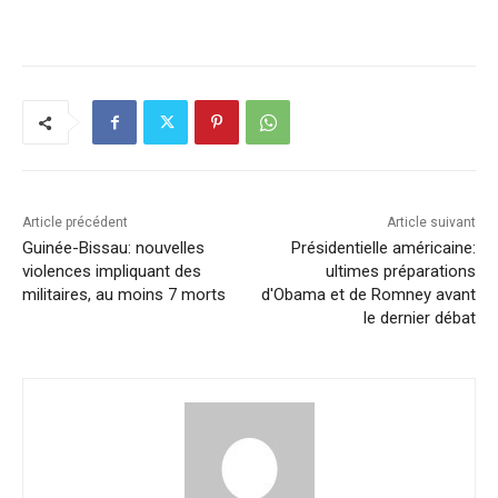
a
n
h
m
o
ar
c
k
at
ai
p
ta
e
e
s
l
y
g
b
dI
A
Li
er
o
n
p
n
o
p
k
k
Article précédent
Article suivant
Guinée-Bissau: nouvelles
Présidentielle américaine:
violences impliquant des
ultimes préparations
militaires, au moins 7 morts
d'Obama et de Romney avant
le dernier débat