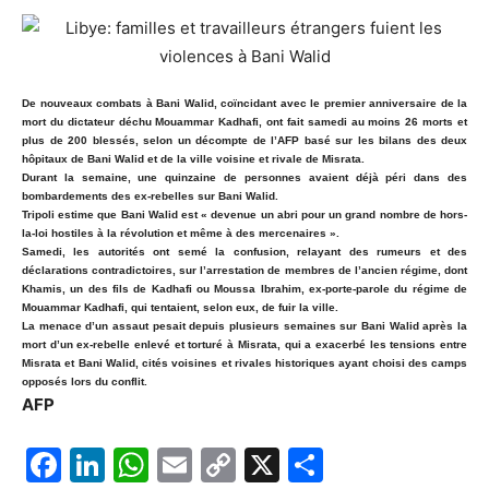
De nouveaux combats à Bani Walid, coïncidant avec le premier anniversaire de la
mort du dictateur déchu Mouammar Kadhafi, ont fait samedi au moins 26 morts et
plus de 200 blessés, selon un décompte de l’AFP basé sur les bilans des deux
hôpitaux de Bani Walid et de la ville voisine et rivale de Misrata.
Durant la semaine, une quinzaine de personnes avaient déjà péri dans des
bombardements des ex-rebelles sur Bani Walid.
Tripoli estime que Bani Walid est « devenue un abri pour un grand nombre de hors-
la-loi hostiles à la révolution et même à des mercenaires ».
Samedi, les autorités ont semé la confusion, relayant des rumeurs et des
déclarations contradictoires, sur l’arrestation de membres de l’ancien régime, dont
Khamis, un des fils de Kadhafi ou Moussa Ibrahim, ex-porte-parole du régime de
Mouammar Kadhafi, qui tentaient, selon eux, de fuir la ville.
La menace d’un assaut pesait depuis plusieurs semaines sur Bani Walid après la
mort d’un ex-rebelle enlevé et torturé à Misrata, qui a exacerbé les tensions entre
Misrata et Bani Walid, cités voisines et rivales historiques ayant choisi des camps
opposés lors du conflit.
AFP
F
Li
W
E
C
X
P