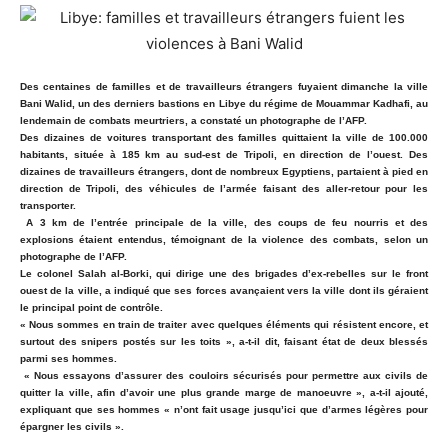
Des centaines de familles et de travailleurs étrangers fuyaient dimanche la ville
Bani Walid, un des derniers bastions en Libye du régime de Mouammar Kadhafi, au
lendemain de combats meurtriers, a constaté un photographe de l’AFP.
Des dizaines de voitures transportant des familles quittaient la ville de 100.000
habitants, située à 185 km au sud-est de Tripoli, en direction de l’ouest. Des
dizaines de travailleurs étrangers, dont de nombreux Egyptiens, partaient à pied en
direction de Tripoli, des véhicules de l’armée faisant des aller-retour pour les
transporter.
A 3 km de l’entrée principale de la ville, des coups de feu nourris et des
explosions étaient entendus, témoignant de la violence des combats, selon un
photographe de l’AFP.
Le colonel Salah al-Borki, qui dirige une des brigades d’ex-rebelles sur le front
ouest de la ville, a indiqué que ses forces avançaient vers la ville dont ils géraient
le principal point de contrôle.
« Nous sommes en train de traiter avec quelques éléments qui résistent encore, et
surtout des snipers postés sur les toits », a-t-il dit, faisant état de deux blessés
parmi ses hommes.
« Nous essayons d’assurer des couloirs sécurisés pour permettre aux civils de
quitter la ville, afin d’avoir une plus grande marge de manoeuvre », a-t-il ajouté,
expliquant que ses hommes « n’ont fait usage jusqu’ici que d’armes légères pour
épargner les civils ».