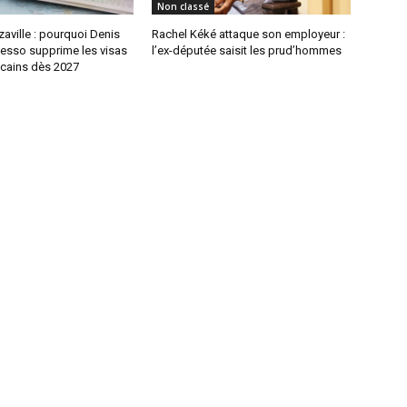
Non classé
aville : pourquoi Denis
Rachel Kéké attaque son employeur :
sso supprime les visas
l’ex-députée saisit les prud’hommes
icains dès 2027