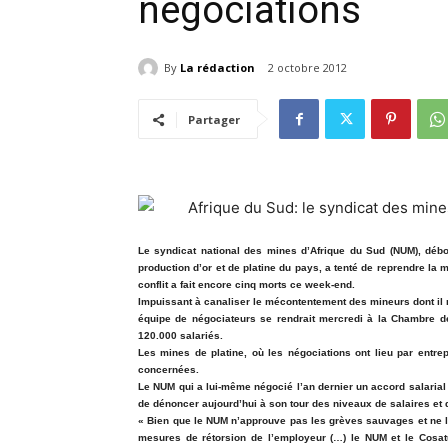
négociations
By
La rédaction
2 octobre 2012
Partager
Le syndicat national des mines d’Afrique du Sud (NUM), déb
production d’or et de platine du pays, a tenté de reprendre la
conflit a fait encore cinq morts ce week-end.
Impuissant à canaliser le mécontentement des mineurs dont il
équipe de négociateurs se rendrait mercredi à la Chambre de
120.000 salariés.
Les mines de platine, où les négociations ont lieu par entr
concernées.
Le NUM qui a lui-même négocié l’an dernier un accord salaria
de dénoncer aujourd’hui à son tour des niveaux de salaires et d
« Bien que le NUM n’approuve pas les grèves sauvages et ne l
mesures de rétorsion de l’employeur (…) le NUM et le Cosatu