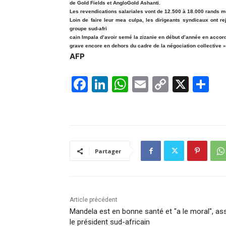
de Gold Fields et AngloGold Ashanti.
Les revendications salariales vont de 12.500 à 18.000 rands m
Loin de faire leur mea culpa, les dirigeants syndicaux ont re
groupe sud-afri
cain Impala d’avoir semé la zizanie en début d’année en accor
grave encore en dehors du cadre de la négociation collective »
AFP
F
Li
W
E
C
X
P
a
n
h
m
o
ar
c
k
at
ai
p
ta
e
e
s
l
y
g
b
dI
A
Li
er
Partager
o
n
p
n
o
p
k
k
Article précédent
Mandela est en bonne santé et "a le moral", as
le président sud-africain