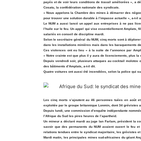
payés et de voir leurs conditions de travail améliorées », a 
Cosatu, la confédération nationale des syndicats.
« Nous appelons la Chambre des mines à démarrer des négociat
pour trouver une solution durable à l’impasse actuelle », a-t-il a
Le NUM a aussi lancé un appel aux entreprises à ne pas licen
l’huile sur le feu. Un appel qui vise essentiellement Amplats, 
salariés en conseil de discipline mardi.
Selon le secrétaire général du NUM, cinq morts sont à déplore
dans les installations minières mais dans les baraquements de
Ces violences ont eu lieu « à la suite de l’annonce par Ampla
« Notre crainte est que plus il y aura de licenciements, plus la 
Depuis vendredi soir, plusieurs attaques au cocktail molotov
des bâtiments d’Amplats, a-t-il dit.
Quatre voitures ont aussi été incendiées, selon la police qui 
Les cinq morts s’ajoutent au 46 personnes tuées en août e
exploitée par le groupe britannique Lonmin, dont 34 grévistes ab
Depuis lundi, une commission d’enquête indépendante nommée 
l’Afrique du Sud les pires heures de l’apartheid.
Un mineur a déclaré mardi au juge Ian Farlam, président la c
savoir que des permanents du NUM avaient ouvert le feu et t
relations tendues entre le syndicat majoritaire, les grévistes e
Mardi matin, les principales mines sud-africaines du géant Ang