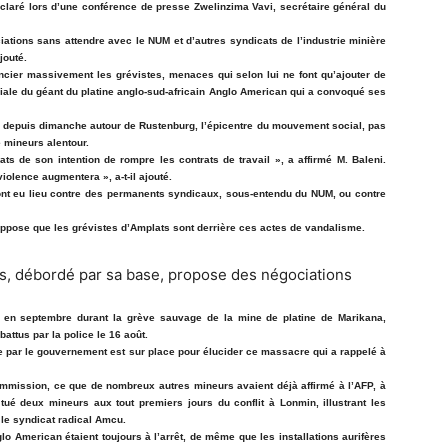
déclaré lors d’une conférence de presse Zwelinzima Vavi, secrétaire général du
ions sans attendre avec le NUM et d’autres syndicats de l’industrie minière
jouté.
cier massivement les grévistes, menaces qui selon lui ne font qu’ajouter de
filiale du géant du platine anglo-sud-africain Anglo American qui a convoqué ses
r depuis dimanche autour de Rustenburg, l’épicentre du mouvement social, pas
 mineurs alentour.
ts de son intention de rompre les contrats de travail », a affirmé M. Baleni.
violence augmentera », a-t-il ajouté.
 ont eu lieu contre des permanents syndicaux, sous-entendu du NUM, ou contre
suppose que les grévistes d’Amplats sont derrière ces actes de vandalisme.
t en septembre durant la grève sauvage de la mine de platine de Marikana,
attus par la police le 16 août.
par le gouvernement est sur place pour élucider ce massacre qui a rappelé à
ommission, ce que de nombreux autres mineurs avaient déjà affirmé à l’AFP, à
ué deux mineurs aux tout premiers jours du conflit à Lonmin, illustrant les
t le syndicat radical Amcu.
lo American étaient toujours à l’arrêt, de même que les installations aurifères