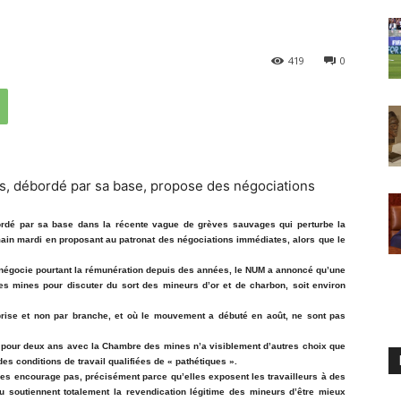
419
0
ordé par sa base dans la récente vague de grèves sauvages qui perturbe la
 main mardi en proposant au patronat des négociations immédiates, alors que le
 négocie pourtant la rémunération depuis des années, le NUM a annoncé qu’une
s mines pour discuter du sort des mineurs d’or et de charbon, soit environ
eprise et non par branche, et où le mouvement a débuté en août, ne sont pas
l pour deux ans avec la Chambre des mines n’a visiblement d’autres choix que
es conditions de travail qualifiées de « pathétiques ».
es encourage pas, précisément parce qu’elles exposent les travailleurs à des
 soutiennent totalement la revendication légitime des mineurs d’être mieux