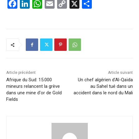
F
Li
W
E
C
X
P
a
n
h
m
o
ar
c
k
at
ai
p
ta
e
e
s
l
y
g
b
dI
A
Li
er
o
n
p
n
o
p
k
k
Article précédent
Article suivant
Afrique du Sud: 15.000
Un chef algérien d'Al-Qaïda
mineurs relancent la grève
au Sahel tué dans un
dans une mine d'or de Gold
accident dans le nord du Mali
Fields