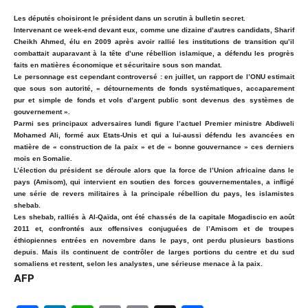
Les députés choisiront le président dans un scrutin à bulletin secret.
Intervenant ce week-end devant eux, comme une dizaine d’autres candidats, Sharif
Cheikh Ahmed, élu en 2009 après avoir rallié les institutions de transition qu’il
combattait auparavant à la tête d’une rébellion islamique, a défendu les progrès
faits en matières économique et sécuritaire sous son mandat.
Le personnage est cependant controversé : en juillet, un rapport de l’ONU estimait
que sous son autorité, « détournements de fonds systématiques, accaparement
pur et simple de fonds et vols d’argent public sont devenus des systèmes de
gouvernement ».
Parmi ses principaux adversaires lundi figure l’actuel Premier ministre Abdiweli
Mohamed Ali, formé aux Etats-Unis et qui a lui-aussi défendu les avancées en
matière de « construction de la paix » et de « bonne gouvernance » ces derniers
mois en Somalie.
L’élection du président se déroule alors que la force de l’Union africaine dans le
pays (Amisom), qui intervient en soutien des forces gouvernementales, a infligé
une série de revers militaires à la principale rébellion du pays, les islamistes
shebab.
Les shebab, ralliés à Al-Qaïda, ont été chassés de la capitale Mogadiscio en août
2011 et, confrontés aux offensives conjuguées de l’Amisom et de troupes
éthiopiennes entrées en novembre dans le pays, ont perdu plusieurs bastions
depuis. Mais ils continuent de contrôler de larges portions du centre et du sud
somaliens et restent, selon les analystes, une sérieuse menace à la paix.
AFP