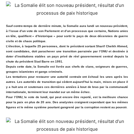
Sauf contre-temps de dernière minute, la Somalie aura lundi un nouveau président,
à l’issue d’un vote de son Parlement et d’un processus que certains, Nations unies
en tête, qualifient « d’historique » pour sortir le pays de deux décennies de guerre
civile et de chaos politique.
L’élection, à laquelle 25 personnes, dont le président sortant Sharif Cheikh Ahmed,
sont candidates, doit parachever une transition parrainée par l’ONU et destinée à
doter d’institutions stables un pays privé de réel gouvernement central depuis la
chute du président Siad Barre en 1991.
Depuis cette date, la Somalie est livrée aux chefs de clans, seigneurs de guerres,
groupes islamistes et gangs criminels.
Les tentatives pour restaurer une autorité centrale ont échoué les unes après les
autres. Les autorités de transition qui cèdent aujourd’hui la main, mises en place il
y a huit ans et soutenues ces dernières années à bout de bras par la communauté
internationale, terminent leur mandat sur un même échec.
Pour l’ONU, le vote de lundi, qui peut encore être reporté, est la meilleure chance
pour la paix en plus de 20 ans. Des analystes craignent cependant que les mêmes
figures et le même système pourtant gangrené par la corruption restent au pouvoir.