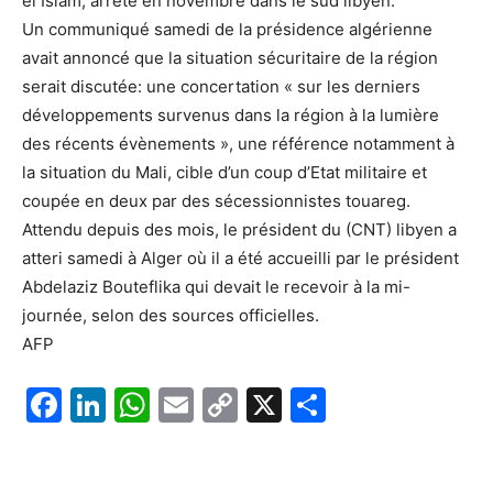
el Islam, arrêté en novembre dans le sud libyen.
Un communiqué samedi de la présidence algérienne
avait annoncé que la situation sécuritaire de la région
serait discutée: une concertation « sur les derniers
développements survenus dans la région à la lumière
des récents évènements », une référence notamment à
la situation du Mali, cible d’un coup d’Etat militaire et
coupée en deux par des sécessionnistes touareg.
Attendu depuis des mois, le président du (CNT) libyen a
atteri samedi à Alger où il a été accueilli par le président
Abdelaziz Bouteflika qui devait le recevoir à la mi-
journée, selon des sources officielles.
AFP
F
Li
W
E
C
X
P
a
n
h
m
o
ar
c
k
at
ai
p
ta