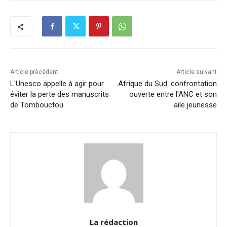
e
e
s
l
y
g
b
dI
A
Li
er
o
n
p
n
o
p
k
k
Article précédent
Article suivant
L'Unesco appelle à agir pour
Afrique du Sud: confrontation
éviter la perte des manuscrits
ouverte entre l'ANC et son
de Tombouctou
aile jeunesse
La rédaction