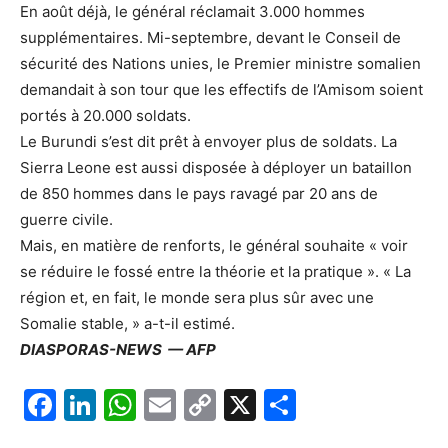
En août déjà, le général réclamait 3.000 hommes
supplémentaires. Mi-septembre, devant le Conseil de
sécurité des Nations unies, le Premier ministre somalien
demandait à son tour que les effectifs de l’Amisom soient
portés à 20.000 soldats.
Le Burundi s’est dit prêt à envoyer plus de soldats. La
Sierra Leone est aussi disposée à déployer un bataillon
de 850 hommes dans le pays ravagé par 20 ans de
guerre civile.
Mais, en matière de renforts, le général souhaite « voir
se réduire le fossé entre la théorie et la pratique ». « La
région et, en fait, le monde sera plus sûr avec une
Somalie stable, » a-t-il estimé.
DIASPORAS-NEWS — AFP
F
Li
W
E
C
X
P
a
n
h
m
o
ar