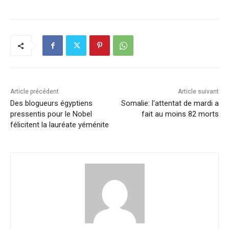
c
k
at
ai
p
ta
e
e
s
l
y
g
b
dI
A
Li
er
o
n
p
n
o
p
k
k
Article précédent
Article suivant
Des blogueurs égyptiens
Somalie: l'attentat de mardi a
pressentis pour le Nobel
fait au moins 82 morts
félicitent la lauréate yéménite