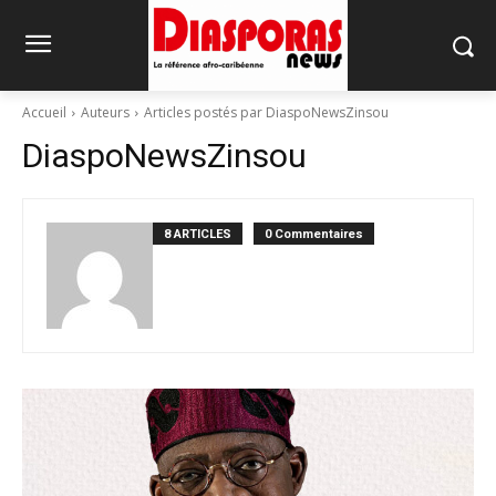
Accueil
Auteurs
Articles postés par DiaspoNewsZinsou
DiaspoNewsZinsou
8 ARTICLES
0 Commentaires