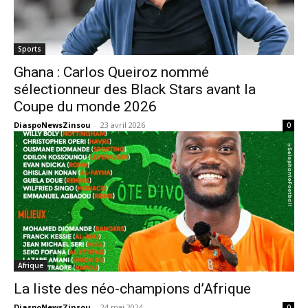
Sports
Ghana : Carlos Queiroz nommé
sélectionneur des Black Stars avant la
Coupe du monde 2026
DiaspoNewsZinsou
-
23 avril 2026
0
Afrique
La liste des néo-champions d’Afrique
DiaspoNewsZinsou
-
24 mai 2024
0