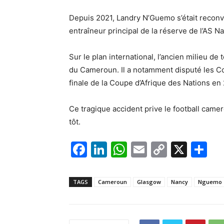
Depuis 2021, Landry N’Guemo s’était reconv
entraîneur principal de la réserve de l’AS 
Sur le plan international, l’ancien milieu de
du Cameroun. Il a notamment disputé les Co
finale de la Coupe d’Afrique des Nations en
Ce tragique accident prive le football cam
tôt.
F
Li
W
E
C
X
P
a
n
h
m
o
ar
c
k
at
ai
p
ta
TAGS
Cameroun
Glasgow
Nancy
Nguemo
e
e
s
l
y
g
b
dI
A
Li
er