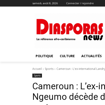
samedi, août 8, 2026
Connecter / rejoindre
POLITIQUE
CULTURE
ACTUALITÉS
Accueil
Sports
Cameroun : L'ex-international Land
Sports
Cameroun : L’ex-i
Ngeumo décède da