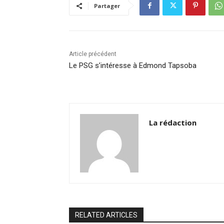
o
n
p
n
Partager
o
p
k
k
Article précédent
Le PSG s’intéresse à Edmond Tapsoba
La rédaction
RELATED ARTICLES