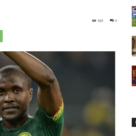
663
0