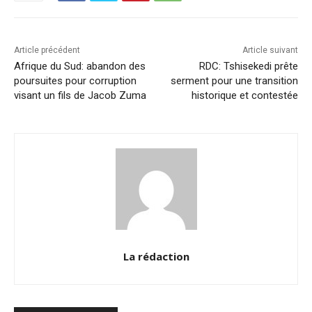
o
p
k
k
Article précédent
Article suivant
Afrique du Sud: abandon des
RDC: Tshisekedi prête
poursuites pour corruption
serment pour une transition
visant un fils de Jacob Zuma
historique et contestée
La rédaction