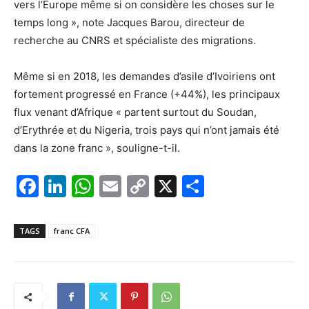
vers l’Europe même si on considère les choses sur le
temps long », note Jacques Barou, directeur de
recherche au CNRS et spécialiste des migrations.
Même si en 2018, les demandes d’asile d’Ivoiriens ont
fortement progressé en France (+44%), les principaux
flux venant d’Afrique « partent surtout du Soudan,
d’Erythrée et du Nigeria, trois pays qui n’ont jamais été
dans la zone franc », souligne-t-il.
F
Li
W
E
C
X
P
a
n
h
m
o
ar
c
k
at
ai
p
ta
TAGS
franc CFA
e
e
s
l
y
g
b
dI
A
Li
er
o
n
p
n