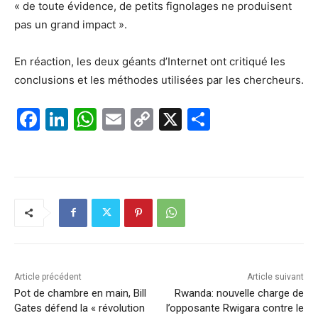
« de toute évidence, de petits fignolages ne produisent
pas un grand impact ».
En réaction, les deux géants d’Internet ont critiqué les
conclusions et les méthodes utilisées par les chercheurs.
F
Li
W
E
C
X
P
a
n
h
m
o
ar
c
k
at
ai
p
ta
e
e
s
l
y
g
b
dI
A
Li
er
o
n
p
n
o
p
k
k
Article précédent
Article suivant
Pot de chambre en main, Bill
Rwanda: nouvelle charge de
Gates défend la « révolution
l’opposante Rwigara contre le