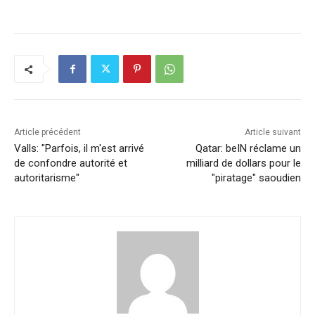
c
k
at
ai
p
ta
e
e
s
l
y
g
b
dI
A
Li
er
o
n
p
n
o
p
k
k
Article précédent
Article suivant
Valls: "Parfois, il m'est arrivé
Qatar: beIN réclame un
de confondre autorité et
milliard de dollars pour le
autoritarisme"
"piratage" saoudien