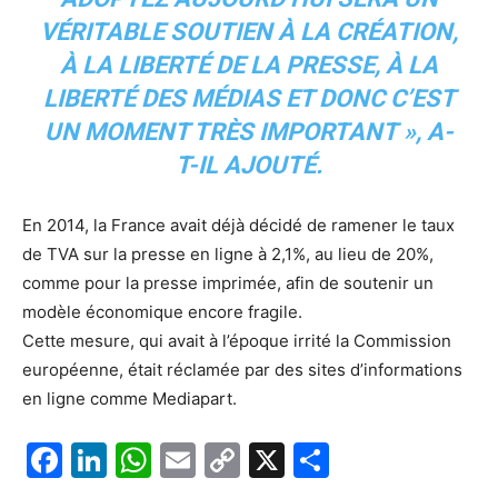
VÉRITABLE SOUTIEN À LA CRÉATION,
À LA LIBERTÉ DE LA PRESSE, À LA
LIBERTÉ DES MÉDIAS ET DONC C’EST
UN MOMENT TRÈS IMPORTANT », A-
T-IL AJOUTÉ.
En 2014, la France avait déjà décidé de ramener le taux
de TVA sur la presse en ligne à 2,1%, au lieu de 20%,
comme pour la presse imprimée, afin de soutenir un
modèle économique encore fragile.
Cette mesure, qui avait à l’époque irrité la Commission
européenne, était réclamée par des sites d’informations
en ligne comme Mediapart.
F
Li
W
E
C
X
P
a
n
h
m
o
ar