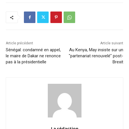
e
e
s
l
y
g
b
dI
A
Li
er
o
n
p
n
o
p
k
k
Article précédent
Article suivant
Sénégal: condamné en appel,
Au Kenya, May insiste sur un
le maire de Dakar ne renonce
"partenariat renouvelé" post-
pas à la présidentielle
Brexit
La rédaction