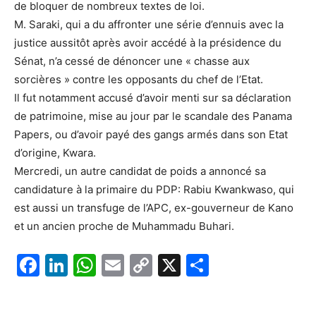
de bloquer de nombreux textes de loi.
M. Saraki, qui a du affronter une série d’ennuis avec la
justice aussitôt après avoir accédé à la présidence du
Sénat, n’a cessé de dénoncer une « chasse aux
sorcières » contre les opposants du chef de l’Etat.
Il fut notamment accusé d’avoir menti sur sa déclaration
de patrimoine, mise au jour par le scandale des Panama
Papers, ou d’avoir payé des gangs armés dans son Etat
d’origine, Kwara.
Mercredi, un autre candidat de poids a annoncé sa
candidature à la primaire du PDP: Rabiu Kwankwaso, qui
est aussi un transfuge de l’APC, ex-gouverneur de Kano
et un ancien proche de Muhammadu Buhari.
F
Li
W
E
C
X
P
a
n
h
m
o
ar
c
k
at
ai
p
ta