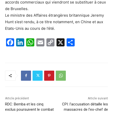
accords commerciaux qui viendront se substituer à ceux
de Bruxelles.
Le ministre des Affaires étrangères britannique Jeremy
Hunt s’est rendu, à ce titre notamment, en Chine et aux
Etats-Unis au cours de l’été.
F
Li
W
E
C
X
P
a
n
h
m
o
ar
c
k
at
ai
p
ta
e
e
s
l
y
g
b
dI
A
Li
er
o
n
p
n
o
p
k
k
Article précédent
Article suivant
RDC: Bemba et les cinq
CPI: l'accusation détaille les
exclus poursuivent le combat
massacres de l'ex-chef de